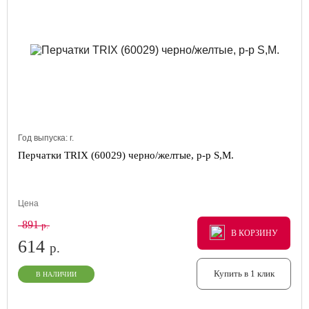
Год выпуска:
г.
Перчатки TRIX (60029) черно/желтые, р-р S,M.
Цена
891
р.
В КОРЗИНУ
В КОРЗИНУ
В КОРЗИНУ
614
р.
Купить в 1 клик
В НАЛИЧИИ