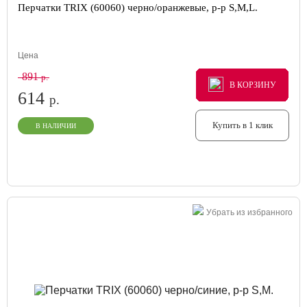
Перчатки TRIX (60060) черно/оранжевые, р-р S,M,L.
Цена
891
р.
В КОРЗИНУ
В КОРЗИНУ
В КОРЗИНУ
614
р.
Купить в 1 клик
В НАЛИЧИИ
Убрать из избранного