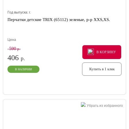
Год выпуска:
г.
Перчатки детские TRIX (65112) зеленые, р-р XXS,XS.
Цена
590
р.
В КОРЗИНУ
В КОРЗИНУ
В КОРЗИНУ
406
р.
Купить в 1 клик
В НАЛИЧИИ
Убрать из избранного