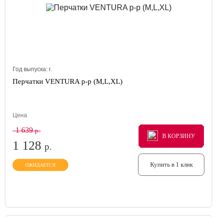
Год выпуска:
г.
Перчатки VENTURA p-p (M,L,XL)
Цена
1 639
р.
В КОРЗИНУ
В КОРЗИНУ
В КОРЗИНУ
1 128
р.
Купить в 1 клик
ОЖИДАЕТСЯ