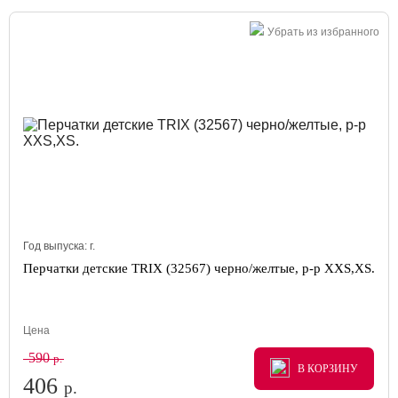
Убрать из избранного
Год выпуска:
г.
Перчатки детские TRIX (32567) черно/желтые, р-р XXS,XS.
Цена
590
р.
В КОРЗИНУ
В КОРЗИНУ
В КОРЗИНУ
406
р.