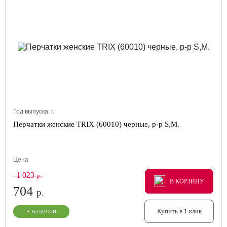
Год выпуска:
г.
Перчатки женские TRIX (60010) черные, р-р S,M.
Цена
1 023
р.
В КОРЗИНУ
В КОРЗИНУ
В КОРЗИНУ
704
р.
Купить в 1 клик
В НАЛИЧИИ