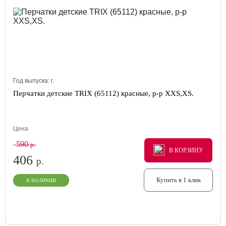
Год выпуска:
г.
Перчатки детские TRIX (65112) красные, р-р XXS,XS.
Цена
590
р.
В КОРЗИНУ
В КОРЗИНУ
В КОРЗИНУ
406
р.
Купить в 1 клик
В НАЛИЧИИ