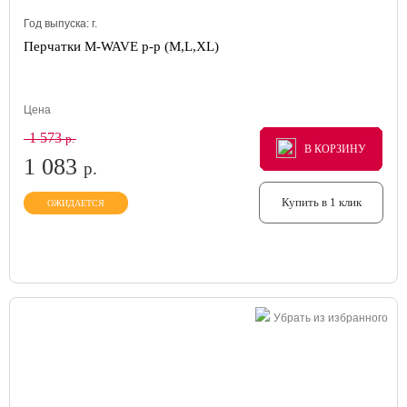
Год выпуска:
г.
Перчатки M-WAVE p-p (M,L,XL)
Цена
1 573
р.
В КОРЗИНУ
В КОРЗИНУ
В КОРЗИНУ
1 083
р.
Купить в 1 клик
ОЖИДАЕТСЯ
Убрать из избранного