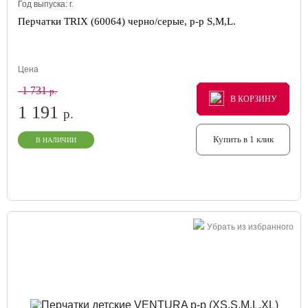
Год выпуска:
г.
Перчатки TRIX (60064) черно/серые, р-р S,M,L.
Цена
1 731
р.
В КОРЗИНУ
В КОРЗИНУ
В КОРЗИНУ
1 191
р.
Купить в 1 клик
В НАЛИЧИИ
Убрать из избранного