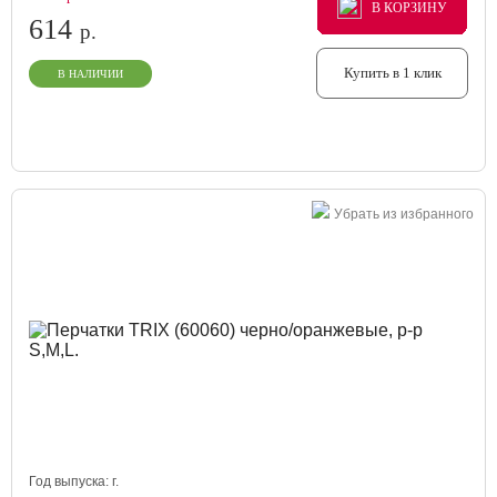
В КОРЗИНУ
В КОРЗИНУ
В КОРЗИНУ
614
р.
Купить в 1 клик
В НАЛИЧИИ
Убрать из избранного
Год выпуска:
г.