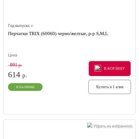
Год выпуска:
г.
Перчатки TRIX (60060) черно/желтые, р-р S,M,L
Цена
891
р.
В КОРЗИНУ
В КОРЗИНУ
В КОРЗИНУ
614
р.
Купить в 1 клик
В НАЛИЧИИ
Убрать из избранного