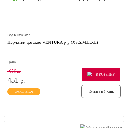
Год выпуска:
г.
Перчатки детские VENTURA р-р (XS,S,M,L,XL)
Цена
656
р.
В КОРЗИНУ
В КОРЗИНУ
В КОРЗИНУ
451
р.
Купить в 1 клик
ОЖИДАЕТСЯ
Убрать из избранного