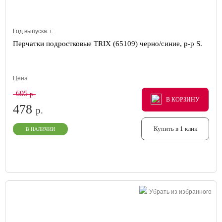
Год выпуска:
г.
Перчатки подростковые TRIX (65109) черно/синие, р-р S.
Цена
695
р.
В КОРЗИНУ
В КОРЗИНУ
В КОРЗИНУ
478
р.
Купить в 1 клик
В НАЛИЧИИ
Убрать из избранного