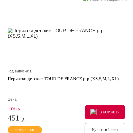
Год выпуска:
г.
Перчатки детские TOUR DE FRANCE р-р (XS,S,M,L,XL)
Цена
656
р.
В КОРЗИНУ
В КОРЗИНУ
В КОРЗИНУ
451
р.
Купить в 1 клик
ОЖИДАЕТСЯ