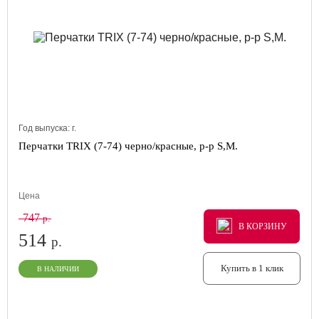
Год выпуска:
г.
Перчатки TRIX (7-74) черно/красные, р-р S,M.
Цена
747
р.
В КОРЗИНУ
В КОРЗИНУ
В КОРЗИНУ
514
р.
Купить в 1 клик
В НАЛИЧИИ