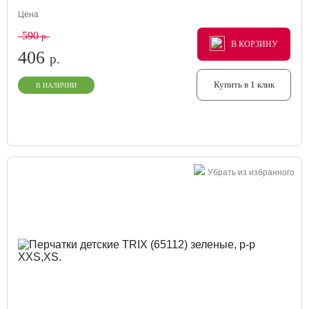
Цена
590
р.
В КОРЗИНУ
В КОРЗИНУ
В КОРЗИНУ
406
р.
Купить в 1 клик
В НАЛИЧИИ
Убрать из избранного