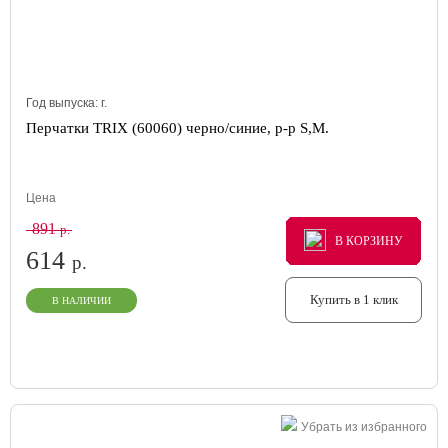
Год выпуска:
г.
Перчатки TRIX (60060) черно/синие, р-р S,M.
Цена
891
р.
В КОРЗИНУ
В КОРЗИНУ
В КОРЗИНУ
614
р.
Купить в 1 клик
В НАЛИЧИИ
Убрать из избранного