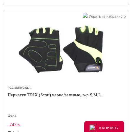
Убрать из избранного
Год выпуска:
г.
Перчатки TRIX (Scott) черно/зеленые, р-р S,M,L.
Цена
747
р.
В КОРЗИНУ
В КОРЗИНУ
В КОРЗИНУ