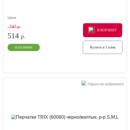
Цена
747
р.
В КОРЗИНУ
В КОРЗИНУ
В КОРЗИНУ
514
р.
Купить в 1 клик
В НАЛИЧИИ
Убрать из избранного