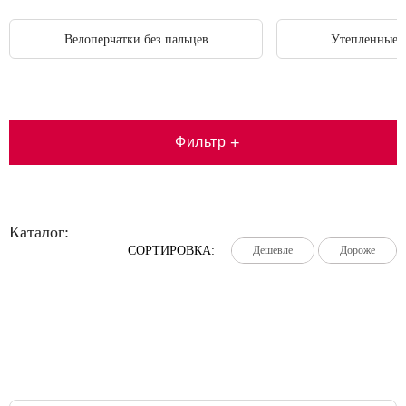
Велоперчатки без пальцев
Утепленные 
Фильтр
+
Каталог:
СОРТИРОВКА:
Дешевле
Дешевле
Дешевле
Дороже
Дороже
Дороже
Большая распродажа!