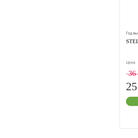
Год вы
STEL
Цена
36
25