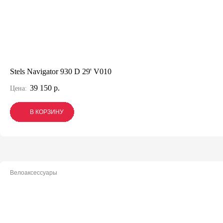
Stels Navigator 930 D 29' V010
39 150 р.
Цена:
В КОРЗИНУ
В КОРЗИНУ
В КОРЗИНУ
Велоаксессуары