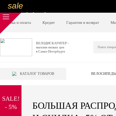
sale
special price
sale
Доставка и оплата
Кредит
Гарантия и возврат
Ма
ну очень
низкие цены
ВЕЛОДИСКАУНТЕР -
магазин низких цен
вот дешево
в Санкт-Петербурге
sale
special price
КАТАЛОГ ТОВАРОВ
ВЕЛОСИПЕД
sale
дешевле уже не будет
SALE!
sale
БОЛЬШАЯ РАСПР
- 5%
надо брать