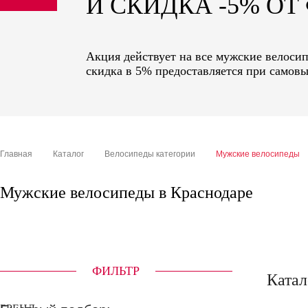
И СКИДКА -5% О
sale
special price
Акция действует на все мужские велоси
скидка в 5% предоставляется при самовы
Главная
Каталог
Велосипеды категории
Мужские велосипеды
Мужские велосипеды в Краснодаре
ФИЛЬТР
Катал