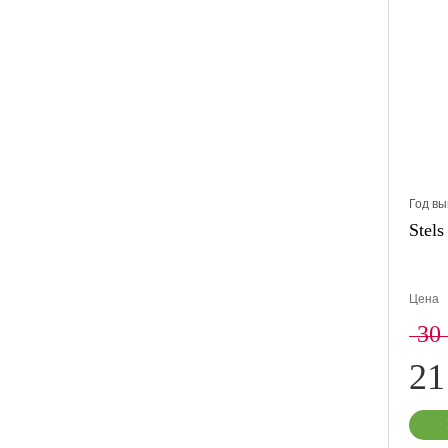
Год вы
Stel
Цена
30
21