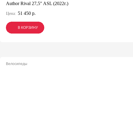
Author Rival 27,5" ASL (2022г.)
51 450 р.
Цена:
В КОРЗИНУ
В КОРЗИНУ
В КОРЗИНУ
Велосипеды