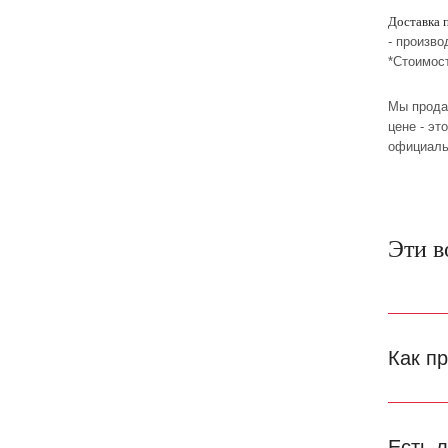
Доставка 
- произво
*Стоимос
Мы прода
цене - эт
официаль
Эти в
Как п
Есть 