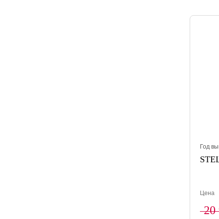
Год вы
STEL
Цена
20