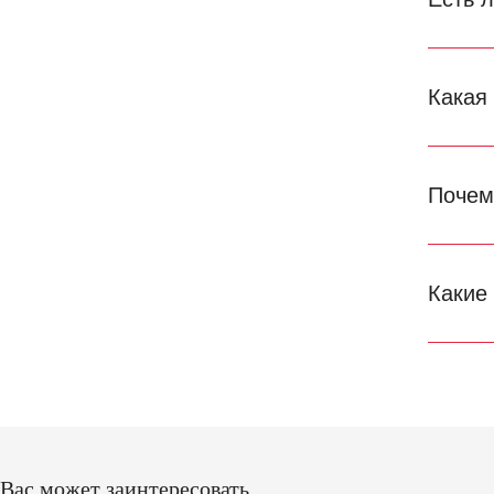
Какая
Почем
Какие
Вас может заинтересовать