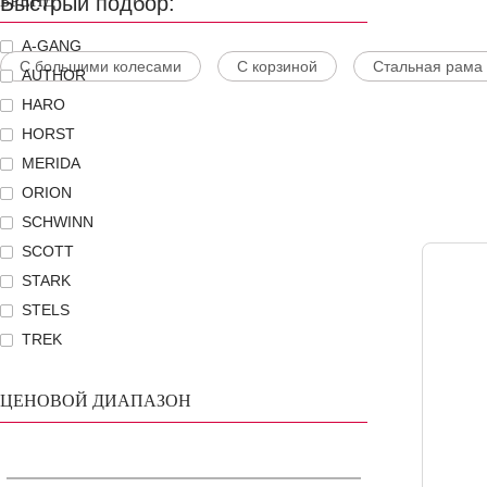
Быстрый подбор:
БРЕНД
A-GANG
С большими колесами
С корзиной
Стальная рама
AUTHOR
HARO
HORST
MERIDA
ORION
SCHWINN
SCOTT
STARK
STELS
TREK
ЦЕНОВОЙ ДИАПАЗОН