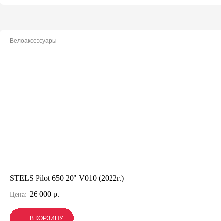
Велоаксессуары
STELS Pilot 650 20" V010 (2022г.)
26 000 р.
Цена:
В КОРЗИНУ
В КОРЗИНУ
В КОРЗИНУ