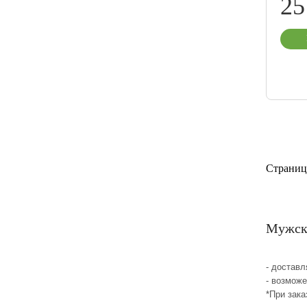
25
Страниц
Мужски
- достав
- возмож
*При зака