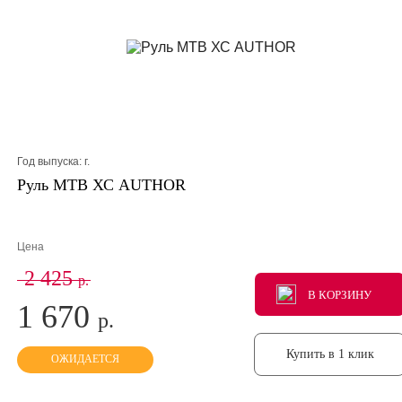
Год выпуска:
г.
Руль МТВ ХС AUTHOR
Цена
2 425
р.
В КОРЗИНУ
В КОРЗИНУ
В КОРЗИНУ
1 670
р.
Купить в 1 клик
ОЖИДАЕТСЯ