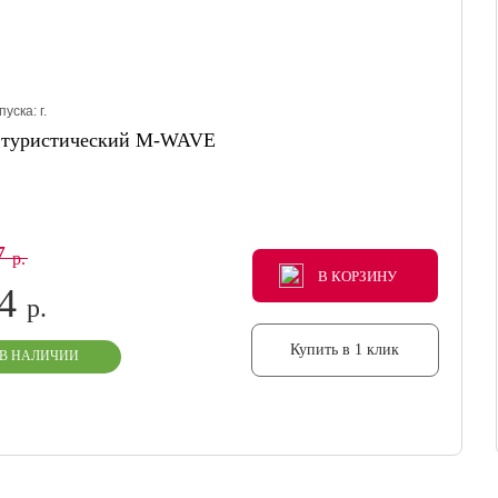
пуска:
г.
 туристический M-WAVE
7
р.
В КОРЗИНУ
В КОРЗИНУ
В КОРЗИНУ
14
р.
Купить в 1 клик
В НАЛИЧИИ