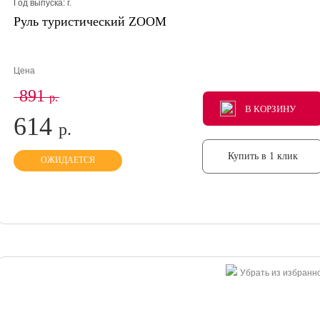
Год выпуска:
г.
Руль туристический ZOOM
Цена
891
р.
В КОРЗИНУ
В КОРЗИНУ
В КОРЗИНУ
614
р.
Купить в 1 клик
ОЖИДАЕТСЯ
Убрать из избранн