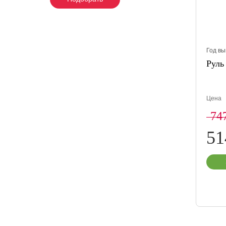
Год вы
Руль
Цена
74
5