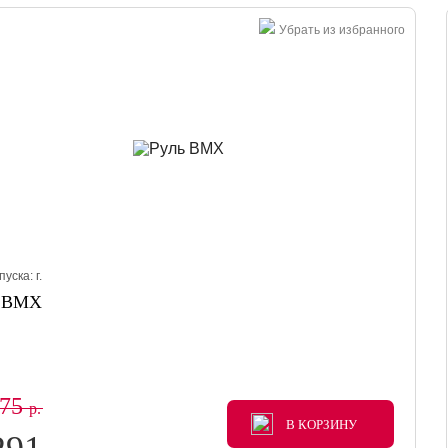
Убрать из избранного
пуска:
г.
ь BMX
875
р.
В КОРЗИНУ
В КОРЗИНУ
В КОРЗИНУ