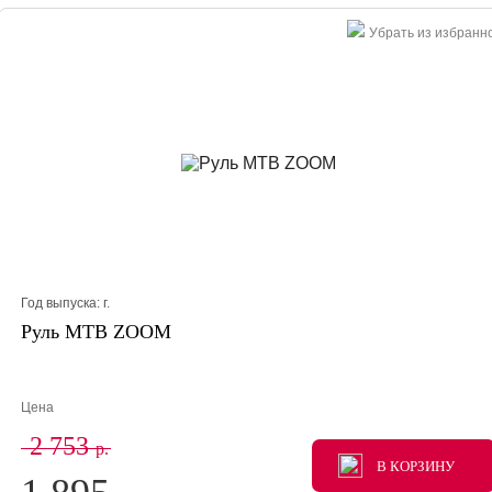
Убрать из избранн
Год выпуска:
г.
Руль МТВ ZOOM
Цена
2 753
р.
В КОРЗИНУ
В КОРЗИНУ
В КОРЗИНУ