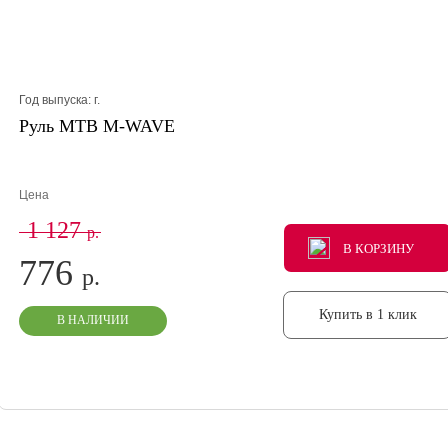
Год выпуска:
г.
Руль МТВ M-WAVE
Цена
1 127
р.
В КОРЗИНУ
В КОРЗИНУ
В КОРЗИНУ
776
р.
Купить в 1 клик
В НАЛИЧИИ