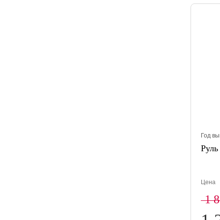
Год вы
Рул
Цена
1 