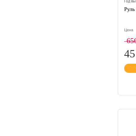
Год вы
Рул
Цена
65
4