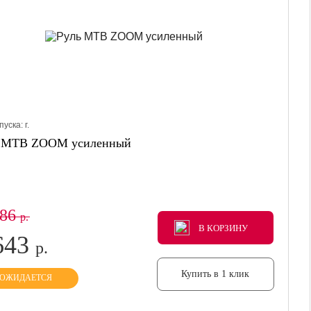
пуска:
г.
ь МТВ ZOOM усиленный
386
р.
В КОРЗИНУ
В КОРЗИНУ
В КОРЗИНУ
643
р.
Купить в 1 клик
ОЖИДАЕТСЯ