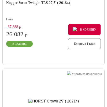
Hogger Sorun Twilight TRS 27,5' ( 2018г.)
Цена
37 888
р.
В КОРЗИНУ
В КОРЗИНУ
В КОРЗИНУ
26 082
р.
Купить в 1 клик
В НАЛИЧИИ
Убрать из избранного