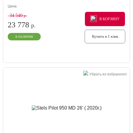
Цена
34 540
р.
В КОРЗИНУ
В КОРЗИНУ
В КОРЗИНУ
23 778
р.
Купить в 1 клик
В НАЛИЧИИ
Убрать из избранного