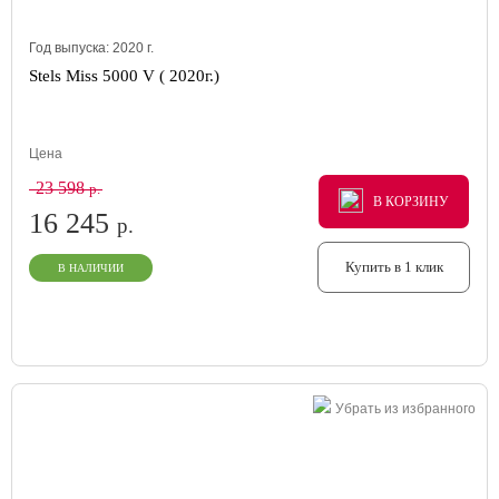
Год выпуска:
2020
г.
Stels Miss 5000 V ( 2020г.)
Цена
23 598
р.
В КОРЗИНУ
В КОРЗИНУ
В КОРЗИНУ
16 245
р.
Купить в 1 клик
В НАЛИЧИИ
Убрать из избранного