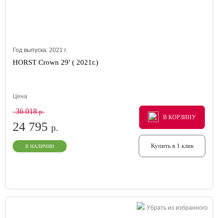
Год выпуска:
2021
г.
HORST Crown 29' ( 2021г.)
Цена
36 018
р.
В КОРЗИНУ
В КОРЗИНУ
В КОРЗИНУ
24 795
р.
Купить в 1 клик
В НАЛИЧИИ
Убрать из избранного