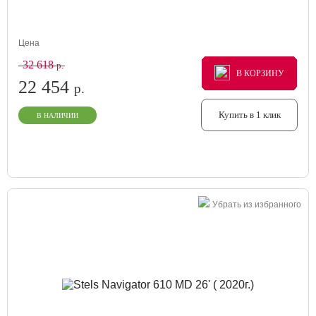
Цена
32 618
р.
В КОРЗИНУ
В КОРЗИНУ
В КОРЗИНУ
22 454
р.
Купить в 1 клик
В НАЛИЧИИ
Убрать из избранного