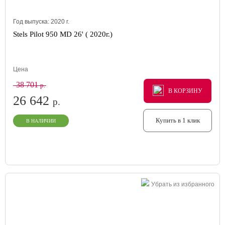
Год выпуска:
2020
г.
Stels Pilot 950 MD 26' ( 2020г.)
Цена
38 701
р.
В КОРЗИНУ
В КОРЗИНУ
В КОРЗИНУ
26 642
р.
Купить в 1 клик
В НАЛИЧИИ
Убрать из избранного