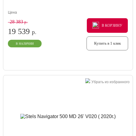
Цена
28 383
р.
В КОРЗИНУ
В КОРЗИНУ
В КОРЗИНУ
19 539
р.
Купить в 1 клик
В НАЛИЧИИ
Убрать из избранного