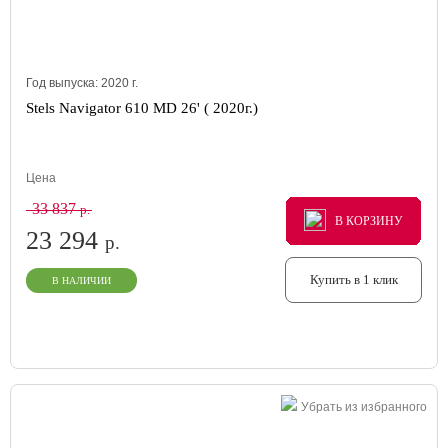
Год выпуска:
2020
г.
Stels Navigator 610 MD 26' ( 2020г.)
Цена
33 837
р.
В КОРЗИНУ
В КОРЗИНУ
В КОРЗИНУ
23 294
р.
Купить в 1 клик
В НАЛИЧИИ
Убрать из избранного