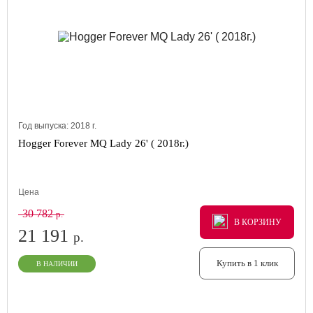
Год выпуска:
2018
г.
Hogger Forever MQ Lady 26' ( 2018г.)
Цена
30 782
р.
В КОРЗИНУ
В КОРЗИНУ
В КОРЗИНУ
21 191
р.
Купить в 1 клик
В НАЛИЧИИ