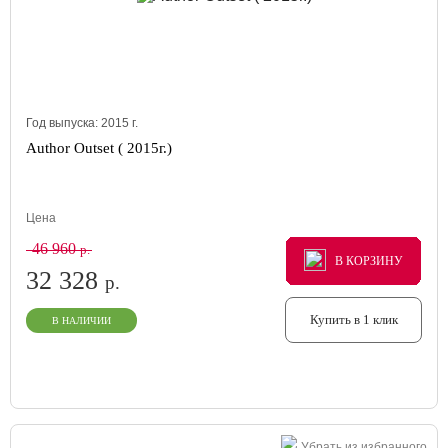
Год выпуска:
2015
г.
Author Outset ( 2015г.)
Цена
46 960
р.
В КОРЗИНУ
В КОРЗИНУ
В КОРЗИНУ
32 328
р.
Купить в 1 клик
В НАЛИЧИИ
Убрать из избранного