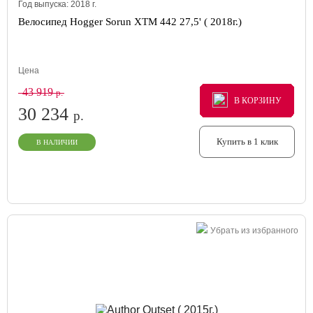
Год выпуска:
2018
г.
Велосипед Hogger Sorun XTM 442 27,5' ( 2018г.)
Цена
43 919
р.
В КОРЗИНУ
В КОРЗИНУ
В КОРЗИНУ
30 234
р.
Купить в 1 клик
В НАЛИЧИИ
Убрать из избранного