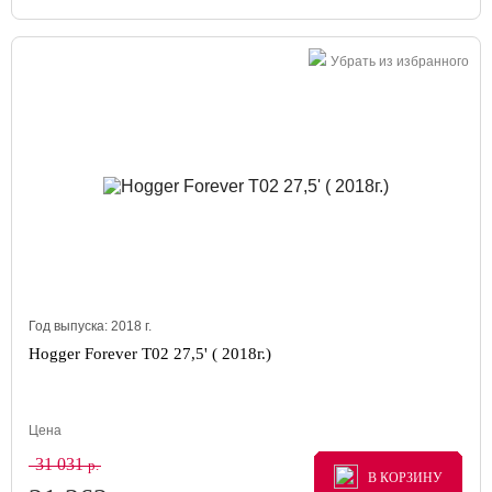
Убрать из избранного
Год выпуска:
2018
г.
Hogger Forever T02 27,5' ( 2018г.)
Цена
31 031
р.
В КОРЗИНУ
В КОРЗИНУ
В КОРЗИНУ