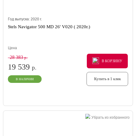
Год выпуска:
2020
г.
Stels Navigator 500 MD 26' V020 ( 2020г.)
Цена
28 383
р.
В КОРЗИНУ
В КОРЗИНУ
В КОРЗИНУ
19 539
р.
Купить в 1 клик
В НАЛИЧИИ
Убрать из избранного