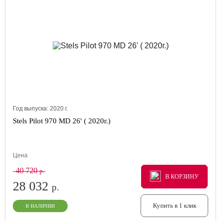
Год выпуска:
2020
г.
Stels Pilot 970 MD 26' ( 2020г.)
Цена
40 720
р.
В КОРЗИНУ
В КОРЗИНУ
В КОРЗИНУ
28 032
р.
Купить в 1 клик
В НАЛИЧИИ