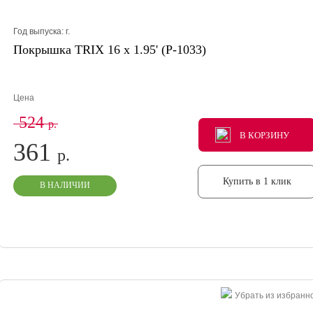
Год выпуска:
г.
Покрышка TRIX 16 x 1.95' (P-1033)
Цена
524
р.
В КОРЗИНУ
В КОРЗИНУ
В КОРЗИНУ
361
р.
Купить в 1 клик
В НАЛИЧИИ
Убрать из избранн