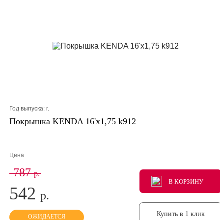
Год выпуска:
г.
Покрышка KENDA 16'х1,75 k912
Цена
787
р.
В КОРЗИНУ
В КОРЗИНУ
В КОРЗИНУ
542
р.
Купить в 1 клик
ОЖИДАЕТСЯ