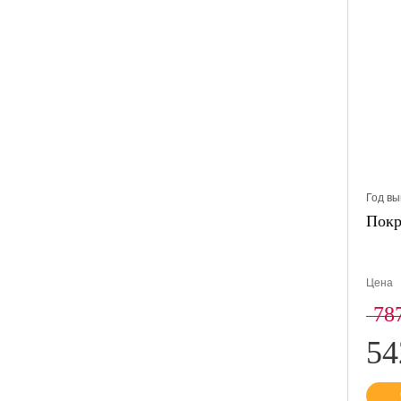
Год вы
Покр
Цена
78
5