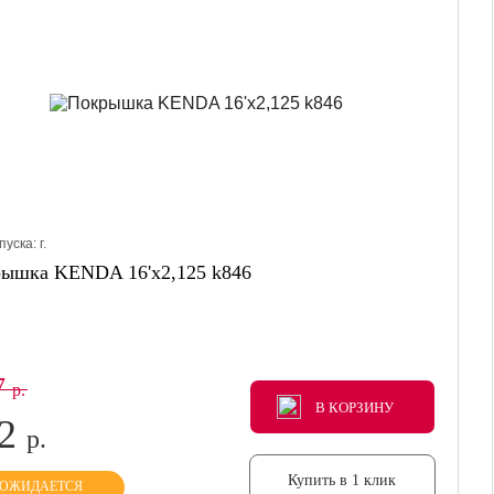
пуска:
г.
ышка KENDA 16'х2,125 k846
7
р.
В КОРЗИНУ
В КОРЗИНУ
В КОРЗИНУ
42
р.
Купить в 1 клик
ОЖИДАЕТСЯ