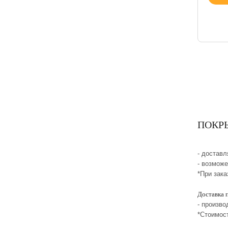
ПОКРЫШ
- достав
- возмож
*При зака
Доставка 
- произво
*Стоимос