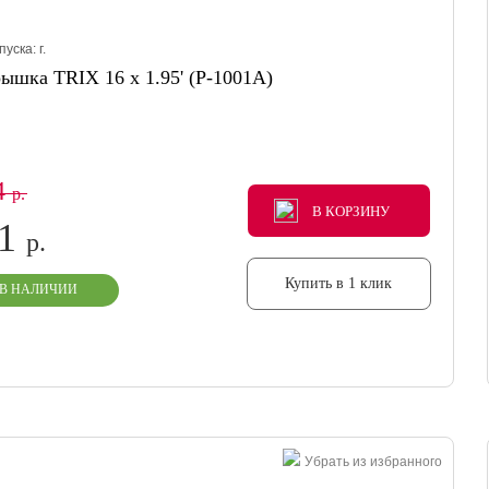
пуска:
г.
ышка TRIX 16 x 1.95' (P-1001A)
4
р.
В КОРЗИНУ
В КОРЗИНУ
В КОРЗИНУ
61
р.
Купить в 1 клик
В НАЛИЧИИ
Убрать из избранного