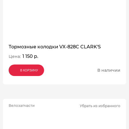
Тормозные колодки VX-828C CLARK'S
1 150 р.
Цена:
В наличии
В КОРЗИНУ
В КОРЗИНУ
В КОРЗИНУ
Велозапчасти
Убрать из избранного