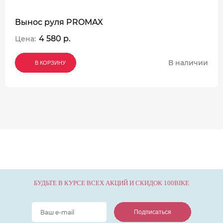
Вынос руля PROMAX
4 580 р.
Цена:
В наличии
В КОРЗИНУ
В КОРЗИНУ
В КОРЗИНУ
БУДЬТЕ В КУРСЕ ВСЕХ АКЦИЙ И СКИДОК 100BIKE
Подписаться
Подписаться
Подписаться