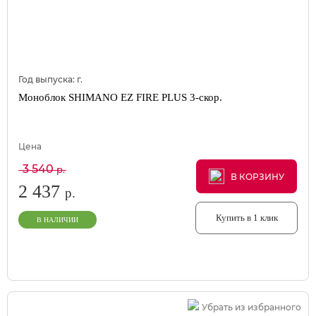
Год выпуска:
г.
Моноблок SHIMANO EZ FIRE PLUS 3-скор.
Цена
3 540
р.
В КОРЗИНУ
В КОРЗИНУ
В КОРЗИНУ
2 437
р.
Купить в 1 клик
В НАЛИЧИИ
Убрать из избранного