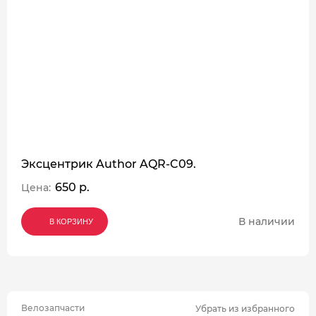
Эксцентрик Author AQR-C09.
650 р.
Цена:
В наличии
В КОРЗИНУ
В КОРЗИНУ
В КОРЗИНУ
Велозапчасти
Убрать из избранного