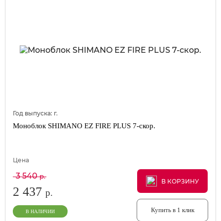
Год выпуска:
г.
Моноблок SHIMANO EZ FIRE PLUS 7-скор.
Цена
3 540
р.
В КОРЗИНУ
В КОРЗИНУ
В КОРЗИНУ
2 437
р.
Купить в 1 клик
В НАЛИЧИИ