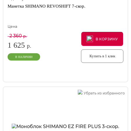
Манетка SHIMANO REVOSHIFT 7-скор.
Цена
2 360
р.
В КОРЗИНУ
В КОРЗИНУ
В КОРЗИНУ
1 625
р.
Купить в 1 клик
В НАЛИЧИИ
Убрать из избранного