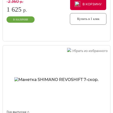
2 360
р.
В КОРЗИНУ
В КОРЗИНУ
В КОРЗИНУ
1 625
р.
Купить в 1 клик
В НАЛИЧИИ
Убрать из избранного
Год выпуска:
г.