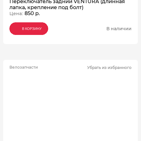
Переключатель задний VENTURA (длинная
лапка, крепление под болт)
850 р.
Цена:
В наличии
В КОРЗИНУ
В КОРЗИНУ
В КОРЗИНУ
Велозапчасти
Убрать из избранного