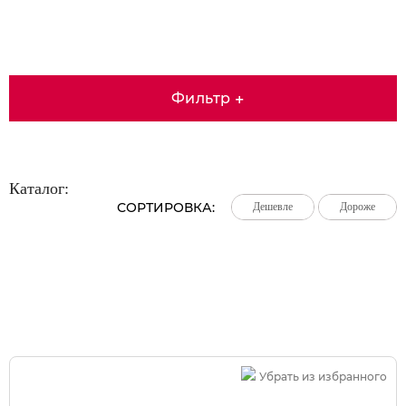
Фильтр
+
Каталог:
СОРТИРОВКА:
Дешевле
Дешевле
Дешевле
Дороже
Дороже
Дороже
Большая распродажа!
Убрать из избранного