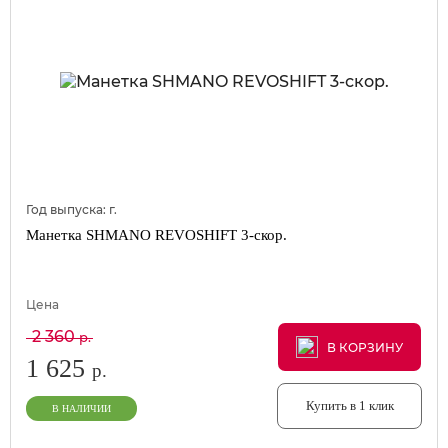
Год выпуска:
г.
Манетка SHMANO REVOSHIFT 3-скор.
Цена
2 360
р.
В КОРЗИНУ
В КОРЗИНУ
В КОРЗИНУ
1 625
р.
Купить в 1 клик
В НАЛИЧИИ