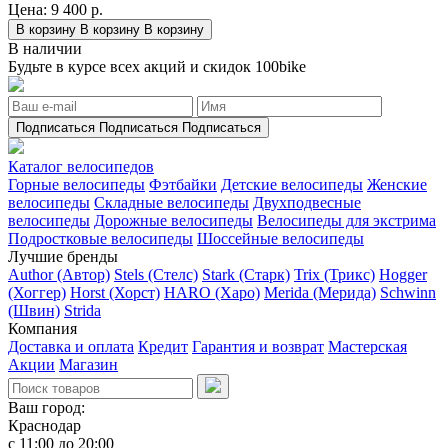
Цена:
9 400 р.
В корзину
В корзину
В корзину
В наличии
Будьте в курсе всех акций и скидок 100bike
Подписаться
Подписаться
Подписаться
Каталог велосипедов
Горные велосипеды
Фэтбайки
Детские велосипеды
Женские
велосипеды
Складные велосипеды
Двухподвесные
велосипеды
Дорожные велосипеды
Велосипеды для экстрима
Подростковые велосипеды
Шоссейные велосипеды
Лучшие бренды
Author (Автор)
Stels (Стелс)
Stark (Старк)
Trix (Трикс)
Hogger
(Хоггер)
Horst (Хорст)
HARO (Харо)
Merida (Мерида)
Schwinn
(Швин)
Strida
Компания
Доставка и оплата
Кредит
Гарантия и возврат
Мастерская
Акции
Магазин
Ваш город:
Краснодар
с 11:00 до 20:00