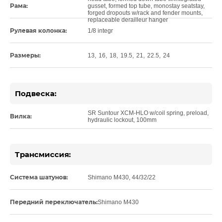
Рама:
gusset, formed top tube, monostay seatstay,
forged dropouts w/rack and fender mounts,
replaceable derailleur hanger
Рулевая колонка:
1/8 integr
Размеры:
13
,
16
,
18
,
19.5
,
21
,
22.5
,
24
Подвеска:
SR Suntour XCM-HLO w/coil spring, preload,
Вилка:
hydraulic lockout, 100mm
Трансмиссия:
Система шатунов:
Shimano M430, 44/32/22
Передний переключатель:
Shimano M430