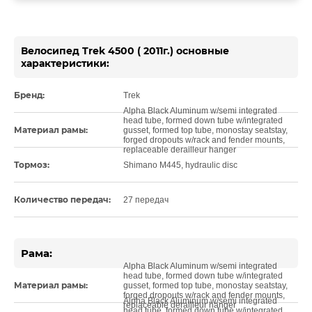
Велосипед Trek 4500 ( 2011г.) основные
характеристики:
Бренд:
Trek
Alpha Black Aluminum w/semi integrated
head tube, formed down tube w/integrated
Материал рамы:
gusset, formed top tube, monostay seatstay,
forged dropouts w/rack and fender mounts,
replaceable derailleur hanger
Тормоз:
Shimano M445, hydraulic disc
Количество передач:
27 передач
Рама:
Alpha Black Aluminum w/semi integrated
head tube, formed down tube w/integrated
Материал рамы:
gusset, formed top tube, monostay seatstay,
forged dropouts w/rack and fender mounts,
Alpha Black Aluminum w/semi integrated
replaceable derailleur hanger
head tube, formed down tube w/integrated