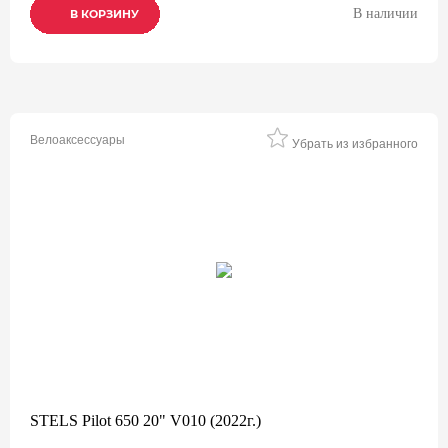
В наличии
В КОРЗИНУ
В КОРЗИНУ
В КОРЗИНУ
Велоаксессуары
Убрать из избранного
STELS Pilot 650 20" V010 (2022г.)