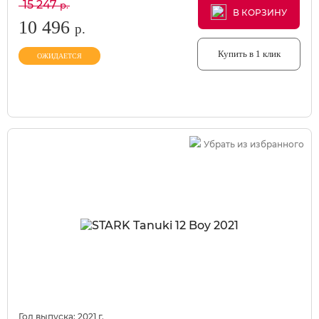
15 247
р.
В КОРЗИНУ
В КОРЗИНУ
В КОРЗИНУ
10 496
р.
Купить в 1 клик
ОЖИДАЕТСЯ
Убрать из избранного
Год выпуска:
2021
г.