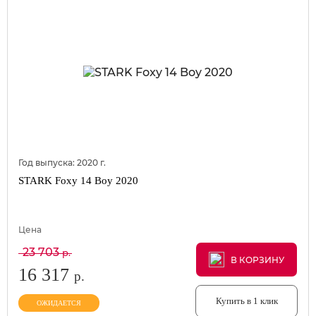
Год выпуска:
2020
г.
STARK Foxy 14 Boy 2020
Цена
23 703
р.
В КОРЗИНУ
В КОРЗИНУ
В КОРЗИНУ
16 317
р.
Купить в 1 клик
ОЖИДАЕТСЯ