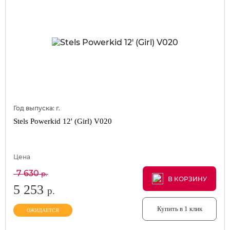
Год выпуска:
г.
Stels Powerkid 12' (Girl) V020
Цена
7 630
р.
В КОРЗИНУ
В КОРЗИНУ
В КОРЗИНУ
5 253
р.
Купить в 1 клик
ОЖИДАЕТСЯ