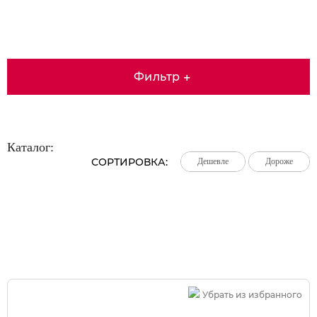
Фильтр
+
Каталог:
СОРТИРОВКА:
Дешевле
Дешевле
Дешевле
Дороже
Дороже
Дороже
Большая распродажа!
Убрать из избранного