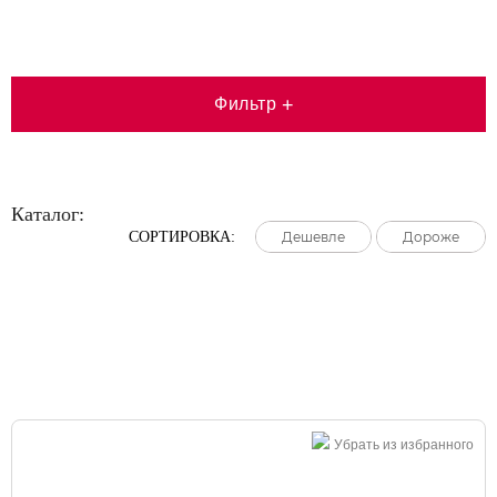
Фильтр
+
Каталог:
СОРТИРОВКА:
Дешевле
Дешевле
Дешевле
Дороже
Дороже
Дороже
Большая распродажа!
Убрать из избранного