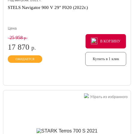
Год выпуска:
2022
г.
STELS Navigator 900 V 29" F020 (2022г.)
Цена
25 958
р.
В КОРЗИНУ
В КОРЗИНУ
В КОРЗИНУ
17 870
р.
Купить в 1 клик
ОЖИДАЕТСЯ
Убрать из избранного