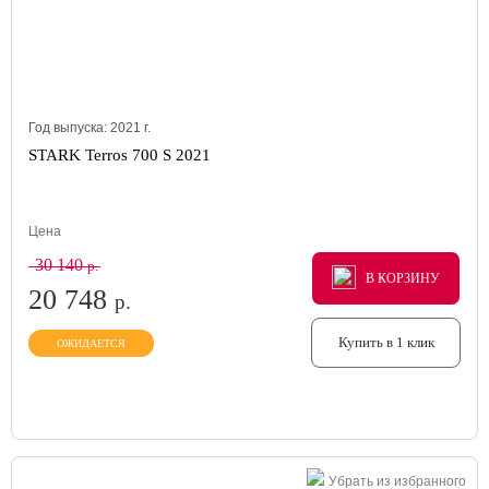
Год выпуска:
2021
г.
STARK Terros 700 S 2021
Цена
30 140
р.
В КОРЗИНУ
В КОРЗИНУ
В КОРЗИНУ
20 748
р.
Купить в 1 клик
ОЖИДАЕТСЯ
Убрать из избранного