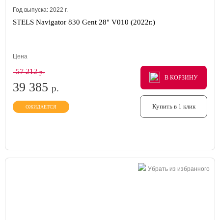
Год выпуска:
2022
г.
STELS Navigator 830 Gent 28" V010 (2022г.)
Цена
57 212
р.
В КОРЗИНУ
В КОРЗИНУ
В КОРЗИНУ
39 385
р.
Купить в 1 клик
ОЖИДАЕТСЯ
Убрать из избранного