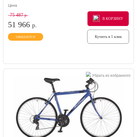
Цена
75 487
р.
В КОРЗИНУ
В КОРЗИНУ
В КОРЗИНУ
51 966
р.
Купить в 1 клик
ОЖИДАЕТСЯ
Убрать из избранного