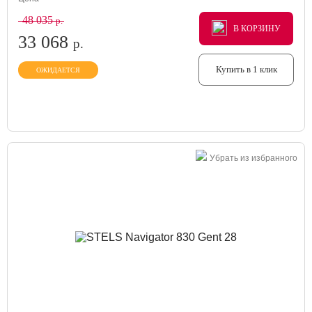
48 035
р.
В КОРЗИНУ
В КОРЗИНУ
В КОРЗИНУ
33 068
р.
Купить в 1 клик
ОЖИДАЕТСЯ
Убрать из избранного