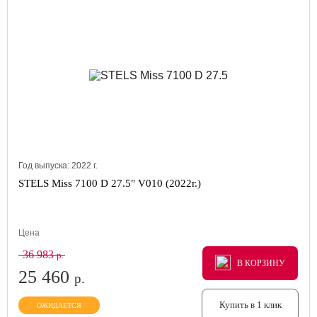
Год выпуска:
2022
г.
STELS Miss 7100 D 27.5" V010 (2022г.)
Цена
36 983
р.
В КОРЗИНУ
В КОРЗИНУ
В КОРЗИНУ
25 460
р.
Купить в 1 клик
ОЖИДАЕТСЯ