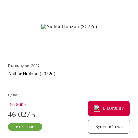
Год выпуска:
2022
г.
Author Horizon (2022г.)
Цена
66 860
р.
В КОРЗИНУ
В КОРЗИНУ
В КОРЗИНУ
46 027
р.
Купить в 1 клик
В НАЛИЧИИ