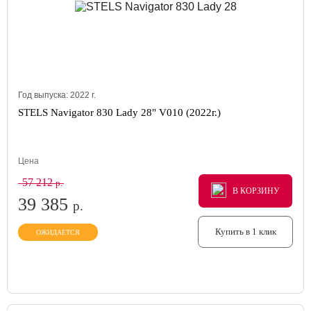
Год выпуска:
2022
г.
STELS Navigator 830 Lady 28" V010 (2022г.)
Цена
57 212
р.
В КОРЗИНУ
В КОРЗИНУ
В КОРЗИНУ
39 385
р.
Купить в 1 клик
ОЖИДАЕТСЯ