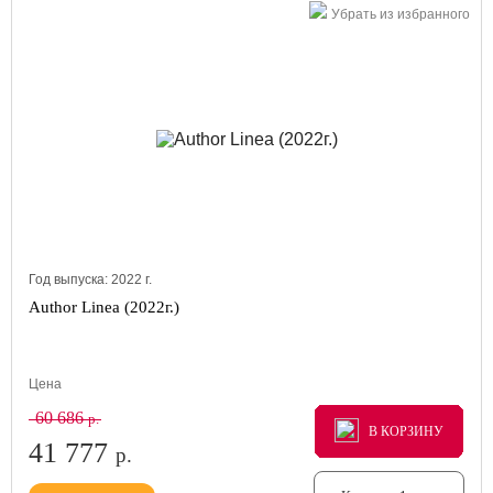
Убрать из избранного
Год выпуска:
2022
г.
Author Linea (2022г.)
Цена
60 686
р.
В КОРЗИНУ
В КОРЗИНУ
В КОРЗИНУ
41 777
р.