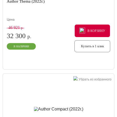
Author Thema (2022г.)
Цена
46 921
р.
В КОРЗИНУ
В КОРЗИНУ
В КОРЗИНУ
32 300
р.
Купить в 1 клик
В НАЛИЧИИ
Убрать из избранного