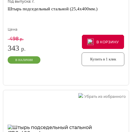
Год выпуска:
г.
Штырь подседельный стальной (25,4х400мм.)
Цена
498
р.
В КОРЗИНУ
В КОРЗИНУ
В КОРЗИНУ
343
р.
Купить в 1 клик
В НАЛИЧИИ
Убрать из избранного