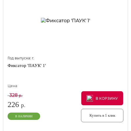
Год выпуска:
г.
Фиксатор 'ПАУК' 1'
Цена
328
р.
В КОРЗИНУ
В КОРЗИНУ
В КОРЗИНУ
226
р.
Купить в 1 клик
В НАЛИЧИИ