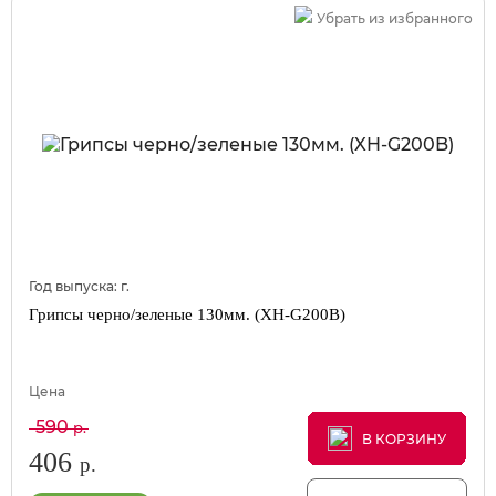
Убрать из избранного
Год выпуска:
г.
Грипсы черно/зеленые 130мм. (XH-G200B)
Цена
590
р.
В КОРЗИНУ
В КОРЗИНУ
В КОРЗИНУ
406
р.