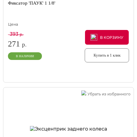
Фиксатор 'ПАУК' 1 1/8'
Цена
393
р.
В КОРЗИНУ
В КОРЗИНУ
В КОРЗИНУ
271
р.
Купить в 1 клик
В НАЛИЧИИ
Убрать из избранного