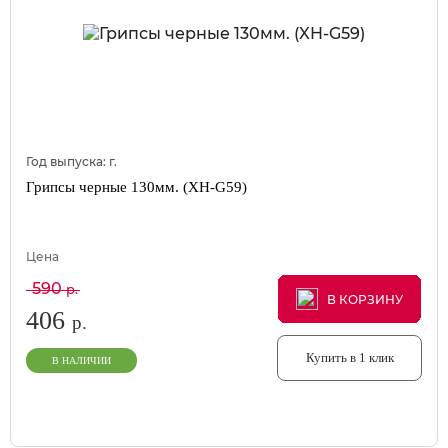
Год выпуска:
г.
Грипсы черные 130мм. (XH-G59)
Цена
590
р.
В КОРЗИНУ
В КОРЗИНУ
В КОРЗИНУ
406
р.
Купить в 1 клик
В НАЛИЧИИ