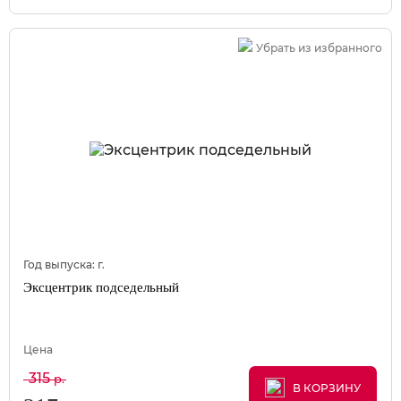
Убрать из избранного
Год выпуска:
г.
Эксцентрик подседельный
Цена
315
р.
В КОРЗИНУ
В КОРЗИНУ
В КОРЗИНУ