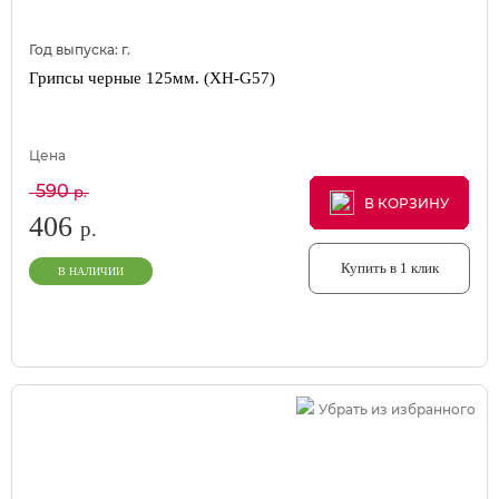
Год выпуска:
г.
Грипсы черные 125мм. (XH-G57)
Цена
590
р.
В КОРЗИНУ
В КОРЗИНУ
В КОРЗИНУ
406
р.
Купить в 1 клик
В НАЛИЧИИ
Убрать из избранного