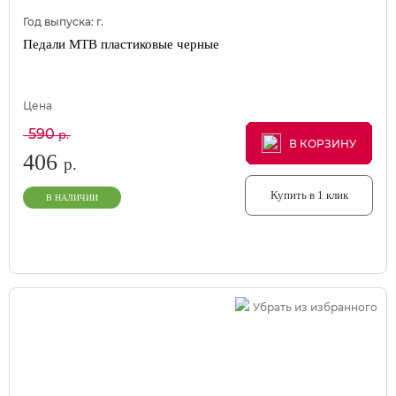
Год выпуска:
г.
Педали MTB пластиковые черные
Цена
590
р.
В КОРЗИНУ
В КОРЗИНУ
В КОРЗИНУ
406
р.
Купить в 1 клик
В НАЛИЧИИ
Убрать из избранного