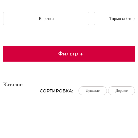
Каретки
Тормоза / тор
Фильтр
+
Каталог:
СОРТИРОВКА:
Дешевле
Дешевле
Дешевле
Дороже
Дороже
Дороже
Большая распродажа!