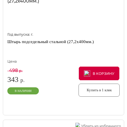
Год выпуска:
г.
Штырь подседельный стальной (27,2х400мм.)
Цена
498
р.
В КОРЗИНУ
В КОРЗИНУ
В КОРЗИНУ
343
р.
Купить в 1 клик
В НАЛИЧИИ
Убрать из избранного