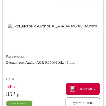
Год выпуска:
г.
Эксцентрик Author AQR-R04 M6 XL. 45mm.
Цена
511
р.
В КОРЗИНУ
В КОРЗИНУ
В КОРЗИНУ
352
р.
Купить в 1 клик
В НАЛИЧИИ