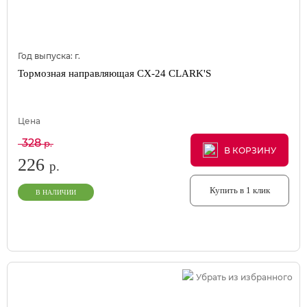
Год выпуска:
г.
Тормозная направляющая CX-24 CLARK'S
Цена
328
р.
В КОРЗИНУ
В КОРЗИНУ
В КОРЗИНУ
226
р.
Купить в 1 клик
В НАЛИЧИИ
Убрать из избранного