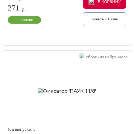
В КОРЗИНУ
В КОРЗИНУ
В КОРЗИНУ
271
р.
Купить в 1 клик
В НАЛИЧИИ
Убрать из избранного
Год выпуска:
г.