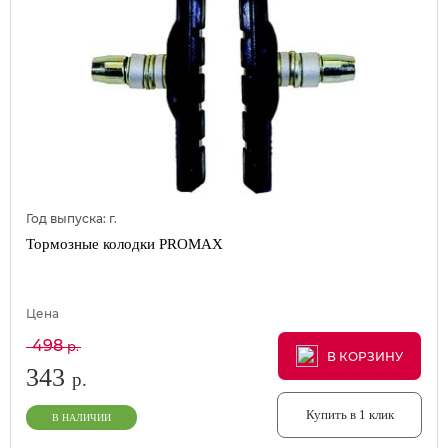
Год выпуска:
г.
Тормозные колодки PROMAX
Цена
498
р.
В КОРЗИНУ
В КОРЗИНУ
В КОРЗИНУ
343
р.
Купить в 1 клик
В НАЛИЧИИ