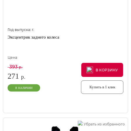
Год выпуска:
г.
Эксцентрик заднего колеса
Цена
393
р.
В КОРЗИНУ
В КОРЗИНУ
В КОРЗИНУ
271
р.
Купить в 1 клик
В НАЛИЧИИ
Убрать из избранного