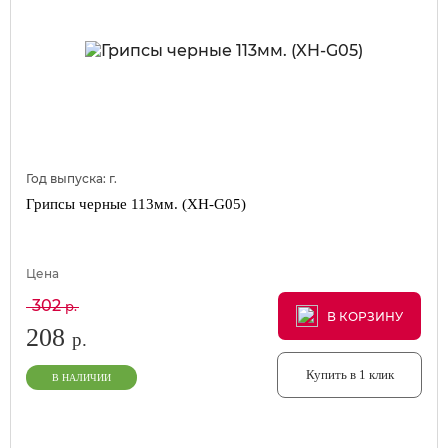
Год выпуска:
г.
Грипсы черные 113мм. (XH-G05)
Цена
302
р.
В КОРЗИНУ
В КОРЗИНУ
В КОРЗИНУ
208
р.
Купить в 1 клик
В НАЛИЧИИ