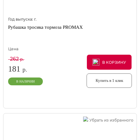
Год выпуска:
г.
Рубашка тросика тормоза PROMAX
Цена
262
р.
В КОРЗИНУ
В КОРЗИНУ
В КОРЗИНУ
181
р.
Купить в 1 клик
В НАЛИЧИИ
Убрать из избранного