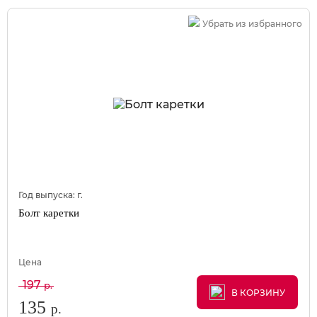
Убрать из избранного
Год выпуска:
г.
Болт каретки
Цена
197
р.
В КОРЗИНУ
В КОРЗИНУ
В КОРЗИНУ
135
р.