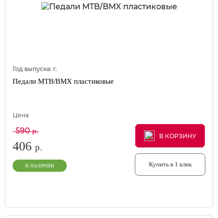
Год выпуска:
г.
Педали MTB/BMX пластиковые
Цена
590
р.
В КОРЗИНУ
В КОРЗИНУ
В КОРЗИНУ
406
р.
Купить в 1 клик
В НАЛИЧИИ