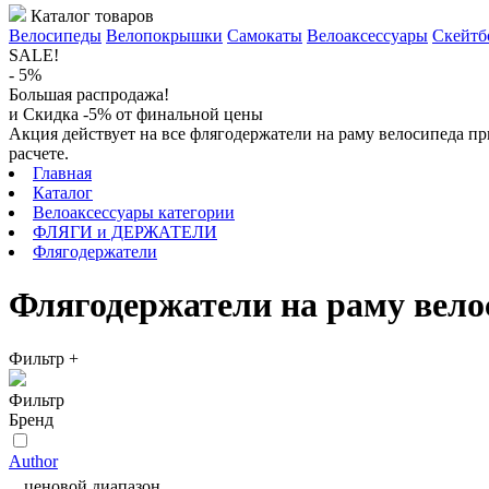
Каталог товаров
Велосипеды
Велопокрышки
Самокаты
Велоаксессуары
Скейтб
SALE!
- 5%
Большая распродажа!
и Скидка -5% от финальной цены
Акция действует на все флягодержатели на раму велосипеда пр
расчете.
Главная
Каталог
Велоаксессуары категории
ФЛЯГИ и ДЕРЖАТЕЛИ
Флягодержатели
Флягодержатели на раму вело
Фильтр
+
Фильтр
Бренд
Author
ценовой диапазон