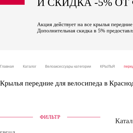
И СКИДКА -5% О
sale
special price
Акция действует на все крылья передние
Дополнительная скидка в 5% предоставля
Главная
Каталог
Велоаксессуары категории
КРЫЛЬЯ
пере
Крылья передние для велосипеда в Красно
ФИЛЬТР
Катал