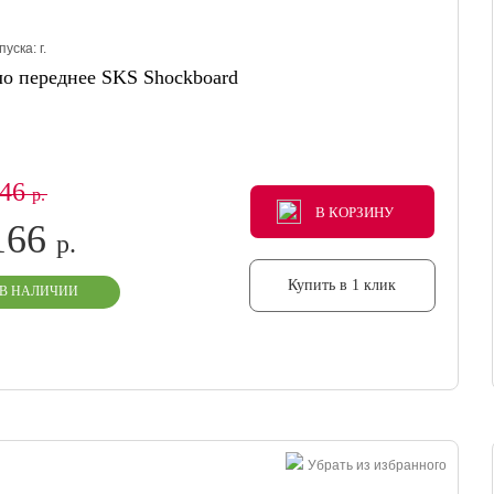
пуска:
г.
о переднее SKS Shockboard
146
р.
В КОРЗИНУ
В КОРЗИНУ
В КОРЗИНУ
166
р.
Купить в 1 клик
В НАЛИЧИИ
Убрать из избранного