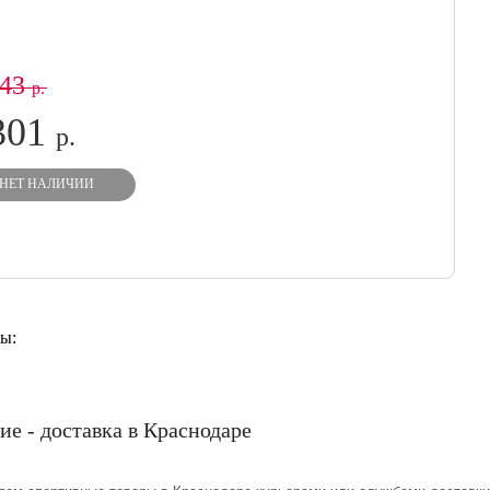
343
р.
301
р.
НЕТ НАЛИЧИИ
ы:
ие - доставка в Краснодаре