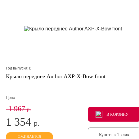
Год выпуска:
г.
Крыло переднее Author AXP-X-Bow front
Цена
1 967
р.
В КОРЗИНУ
В КОРЗИНУ
В КОРЗИНУ
1 354
р.
Купить в 1 клик
ОЖИДАЕТСЯ