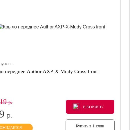
пуска:
г.
о переднее Author AXP-X-Mudy Cross front
219
р.
В КОРЗИНУ
В КОРЗИНУ
В КОРЗИНУ
39
р.
Купить в 1 клик
ОЖИДАЕТСЯ