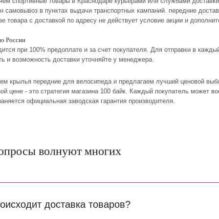
ляем спортивные товары в Краснодаре курьерами или службами доставки
ен самовывоз в пунктах выдачи транспортных кампаний. передние достав
зе товара с доставкой по адресу не действует условие акции и дополни
по России
дится при 100% предоплате и за счет покупателя. Для отправки в кажд
ть и возможность доставки уточняйте у менеджера.
ем крылья передние для велосипеда и предлагаем лучший ценовой выбо
ой цене - это стратегия магазина 100 байк. Каждый покупатель может 
раняется официальная заводская гарантия производителя.
опросы волнуют многих
роисходит доставка товаров?