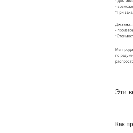
- достав
- возмож
*При зака
Доставка 
- произво
*Стоимос
Мы прода
по разумн
распрост
Эти в
Как п