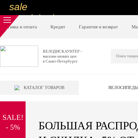
sale
special price
sale
Доставка и оплата
Кредит
Гарантия и возврат
Ма
ну очень
низкие цены
ВЕЛОДИСКАУНТЕР -
магазин низких цен
вот дешево
в Санкт-Петербурге
sale
special price
КАТАЛОГ ТОВАРОВ
ВЕЛОСИПЕД
sale
дешевле уже не будет
SALE!
sale
БОЛЬШАЯ РАСПР
- 5%
надо брать