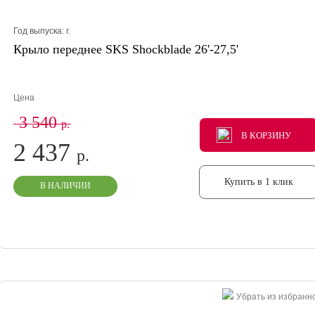
Год выпуска:
г.
Крыло переднее SKS Shockblade 26'-27,5'
Цена
3 540
р.
В КОРЗИНУ
В КОРЗИНУ
В КОРЗИНУ
2 437
р.
Купить в 1 клик
В НАЛИЧИИ
Убрать из избранн