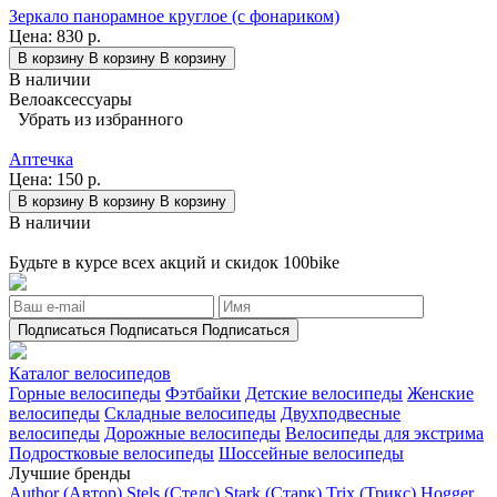
Зеркало панорамное круглое (с фонариком)
Цена:
830 р.
В корзину
В корзину
В корзину
В наличии
Велоаксессуары
Убрать из избранного
Аптечка
Цена:
150 р.
В корзину
В корзину
В корзину
В наличии
Будьте в курсе всех акций и скидок 100bike
Подписаться
Подписаться
Подписаться
Каталог велосипедов
Горные велосипеды
Фэтбайки
Детские велосипеды
Женские
велосипеды
Складные велосипеды
Двухподвесные
велосипеды
Дорожные велосипеды
Велосипеды для экстрима
Подростковые велосипеды
Шоссейные велосипеды
Лучшие бренды
Author (Автор)
Stels (Стелс)
Stark (Старк)
Trix (Трикс)
Hogger