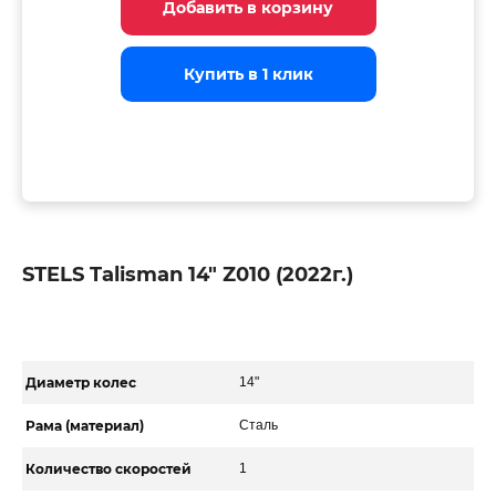
Добавить в корзину
Добавить в корзину
Добавить в корзину
Купить в 1 клик
Купить в 1 клик
Купить в 1 клик
STELS Talisman 14" Z010 (2022г.)
Диаметр колес
14"
Рама (материал)
Сталь
Количество скоростей
1