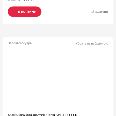
В наличии
В КОРЗИНУ
В КОРЗИНУ
В КОРЗИНУ
Велоаксессуары
Убрать из избранного
Машинка для чистки цепи WELDTITE