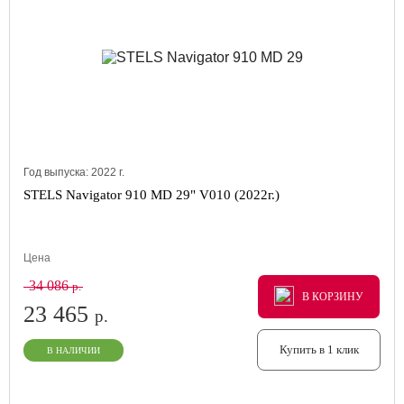
Год выпуска:
2022
г.
STELS Navigator 910 MD 29" V010 (2022г.)
Цена
34 086
р.
В КОРЗИНУ
В КОРЗИНУ
В КОРЗИНУ
23 465
р.
Купить в 1 клик
В НАЛИЧИИ