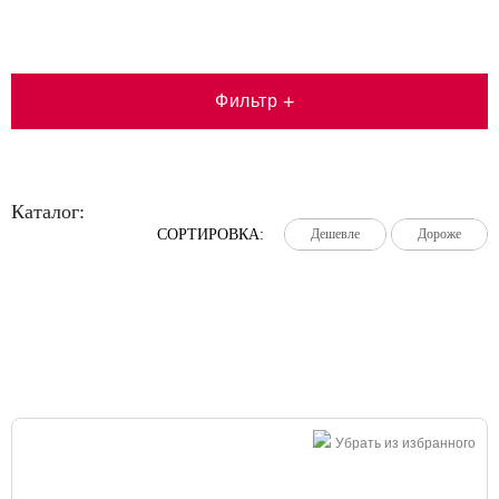
Фильтр
+
Каталог:
СОРТИРОВКА:
Дешевле
Дешевле
Дешевле
Дороже
Дороже
Дороже
Большая распродажа!
Убрать из избранного