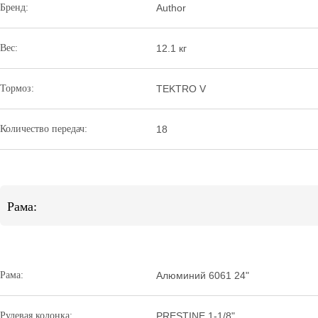
Бренд:
Author
Вес:
12.1 кг
Тормоз:
TEKTRO V
Количество передач:
18
Рама:
Рама:
Алюминий 6061 24"
Рулевая колонка:
PRESTINE 1-1/8"