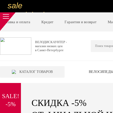
sale
special price
sale
Доставка и оплата
Кредит
Гарантия и возврат
Ма
ну очень
низкие цены
ВЕЛОДИСКАУНТЕР -
магазин низких цен
вот дешево
в Санкт-Петербурге
sale
special price
КАТАЛОГ ТОВАРОВ
ВЕЛОСИПЕД
sale
дешевле уже не будет
SALE!
sale
СКИДКА -5%
-5%
надо брать