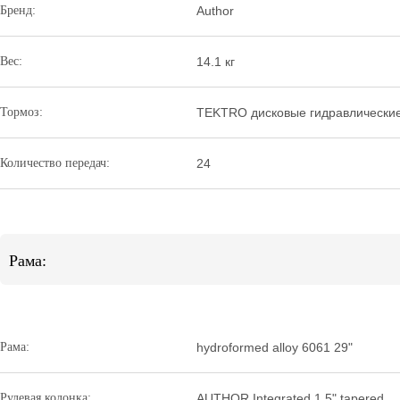
Бренд:
Author
Вес:
14.1 кг
Тормоз:
TEKTRO дисковые гидравлические (
Количество передач:
24
Рама:
Рама:
hydroformed alloy 6061 29"
Рулевая колонка:
AUTHOR Integrated 1.5" tapered