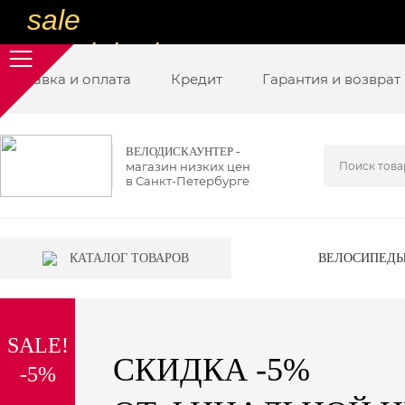
sale
special price
Доставка и оплата
sale
Кредит
Гарантия и возврат
ну очень
низкие цены
ВЕЛОДИСКАУНТЕР -
магазин низких цен
вот дешево
в Санкт-Петербурге
sale
special price
КАТАЛОГ ТОВАРОВ
ВЕЛОСИПЕД
sale
дешевле уже не будет
SALE!
sale
СКИДКА -5%
-5%
надо брать