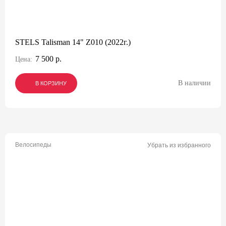
STELS Talisman 14" Z010 (2022г.)
7 500 р.
Цена:
В наличии
В КОРЗИНУ
В КОРЗИНУ
В КОРЗИНУ
Велосипеды
Убрать из избранного