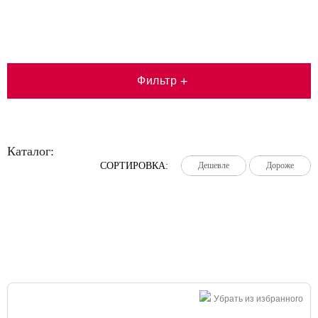
Фильтр
+
Каталог:
СОРТИРОВКА:
Дешевле
Дешевле
Дешевле
Дороже
Дороже
Дороже
Большая распродажа!
Убрать из избранного