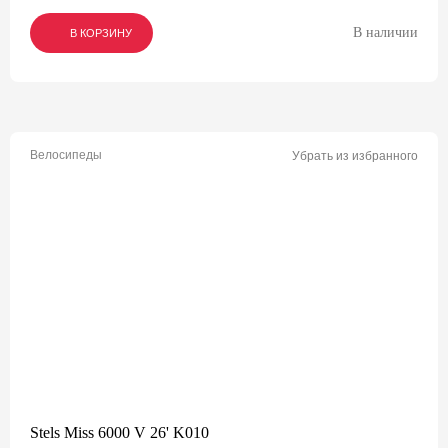
В наличии
В КОРЗИНУ
В КОРЗИНУ
В КОРЗИНУ
Велосипеды
Убрать из избранного
Stels Miss 6000 V 26' K010