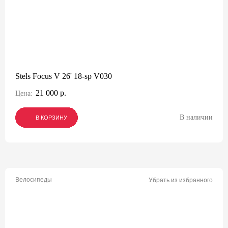
Stels Focus V 26' 18-sp V030
21 000 р.
Цена:
В наличии
В КОРЗИНУ
В КОРЗИНУ
В КОРЗИНУ
Велосипеды
Убрать из избранного