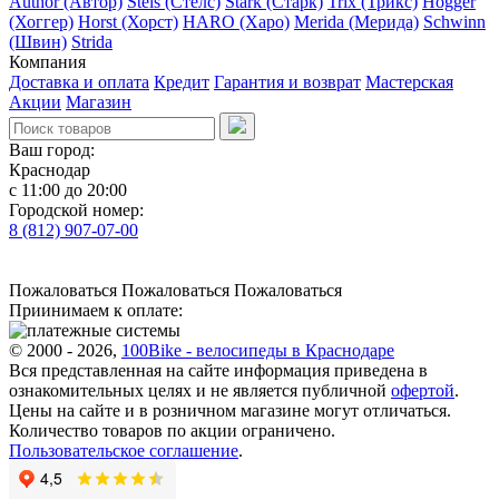
Author (Автор)
Stels (Стелс)
Stark (Старк)
Trix (Трикс)
Hogger
(Хоггер)
Horst (Хорст)
HARO (Харо)
Merida (Мерида)
Schwinn
(Швин)
Strida
Компания
Доставка и оплата
Кредит
Гарантия и возврат
Мастерская
Акции
Магазин
Ваш город:
Краснодар
с 11:00 до 20:00
Городской номер:
8 (812) 907-07-00
Пожаловаться
Пожаловаться
Пожаловаться
Приинимаем к оплате:
© 2000 - 2026,
100Bike - велосипеды в Краснодаре
Вся представленная на сайте информация приведена в
ознакомительных целях и не является публичной
офертой
.
Цены на сайте и в розничном магазине могут отличаться.
Количество товаров по акции ограничено.
Пользовательское соглашение
.