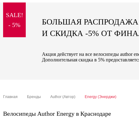
sale
SALE!
special price
БОЛЬШАЯ РАСПРОДАЖА
- 5%
И СКИДКА -5% ОТ ФИН
Акция действует на все велосипеды author en
Дополнительная скидка в 5% предоставляется
Главная
Бренды
Author (Автор)
Energy (Энерджи)
Велосипеды Author Energy в Краснодаре