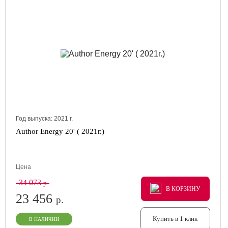
Год выпуска:
2021
г.
Author Energy 20' ( 2021г.)
Цена
34 073
р.
В КОРЗИНУ
В КОРЗИНУ
В КОРЗИНУ
23 456
р.
Купить в 1 клик
В НАЛИЧИИ