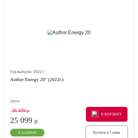
Год выпуска:
2022
г.
Author Energy 20" (2022г.)
Цена
36 459
р.
В КОРЗИНУ
В КОРЗИНУ
В КОРЗИНУ
25 099
р.
Купить в 1 клик
В НАЛИЧИИ