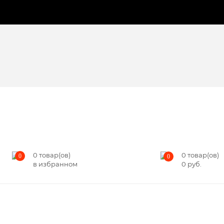
0
товар(ов)
0
товар(ов)
0
0
в избранном
0
руб.