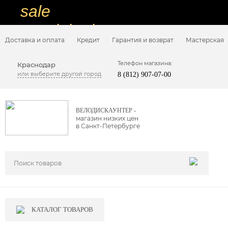
sale
special price
Доставка и оплата
Кредит
Гарантия и возврат
Мастерская
sale
ну очень
Телефон магазина:
Краснодар
или выберите другой город
8 (812) 907-07-00
низкие цены
вот дешево
ВЕЛОДИСКАУНТЕР -
магазин низких цен
sale
в Санкт-Петербурге
special price
sale
дешевле уже не будет
sale
КАТАЛОГ ТОВАРОВ
надо брать