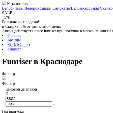
Каталог товаров
Велосипеды
Велопокрышки
Самокаты
Велоаксессуары
Скейтб
SALE!
- 5%
Большая распродажа!
и Скидка -5% от финальной цены
Акция действует на все funriser при покупке в магазине или н
Главная
Бренды
Stark (Старк)
Funriser
Funriser в Краснодаре
Фильтр
+
Фильтр
ценовой диапазон
Цена:
-
-
Год выпуска