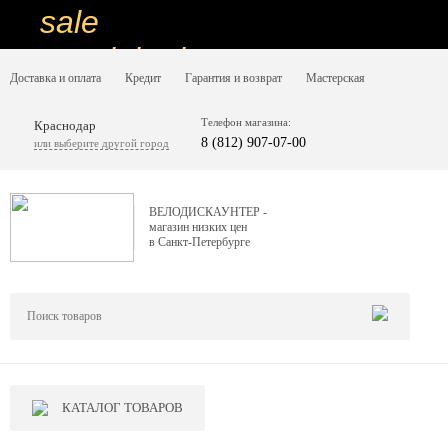
sale
special price
Доставка и оплата
Кредит
Гарантия и возврат
Мастерская
sale
ну очень
Телефон магазина:
Краснодар
8 (812) 907-07-00
или выберите другой город
низкие цены
вот дешево
ВЕЛОДИСКАУНТЕР -
магазин низких цен
sale
в Санкт-Петербурге
special price
sale
дешевле уже не будет
sale
КАТАЛОГ ТОВАРОВ
надо брать