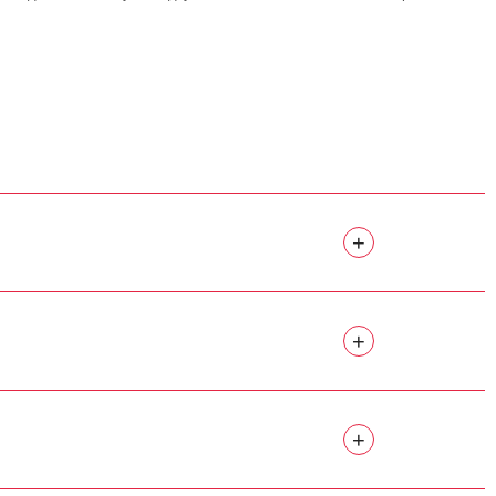
+
+
+