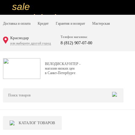
sale
special price
Доставка и оплата
Кредит
Гарантия и возврат
Мастерская
sale
ну очень
Телефон магазина:
Краснодар
8 (812) 907-07-00
или выберите другой город
низкие цены
вот дешево
ВЕЛОДИСКАУНТЕР -
магазин низких цен
sale
в Санкт-Петербурге
special price
sale
дешевле уже не будет
sale
КАТАЛОГ ТОВАРОВ
надо брать