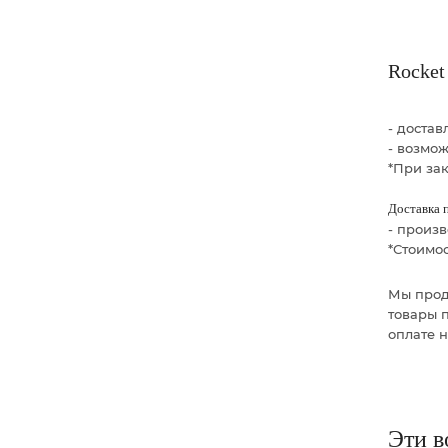
Rocket
- доста
- возмо
*При зак
Доставка 
- произ
*Стоимос
Мы прод
товары п
оплате 
Эти в