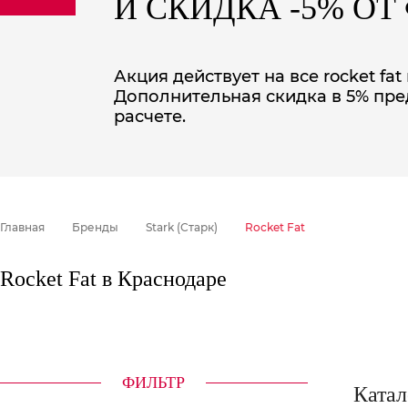
И СКИДКА -5% О
sale
special price
Акция действует на все rocket fa
Дополнительная скидка в 5% пре
расчете.
Главная
Бренды
Stark (Старк)
Rocket Fat
Rocket Fat в Краснодаре
ФИЛЬТР
Катал