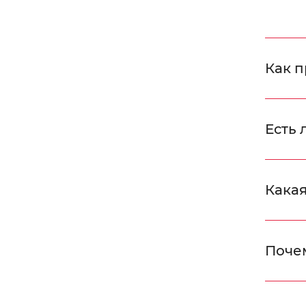
Как п
Есть 
Какая
Поче