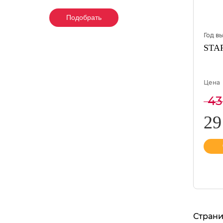
Подобрать
Подобрать
Подобрать
Год в
STAR
Цена
43
29
Страни