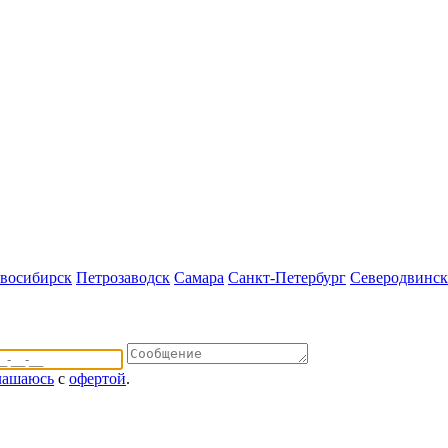
восибирск
Петрозаводск
Самара
Санкт-Петербург
Северодвинск
лашаюсь
с
офертой
.