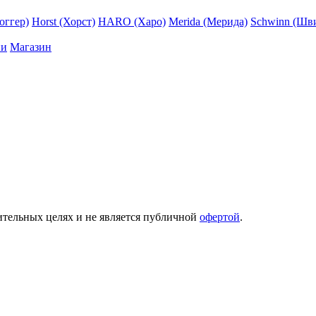
оггер)
Horst (Хорст)
HARO (Харо)
Merida (Мерида)
Schwinn (Шв
ии
Магазин
ительных целях и не является публичной
офертой
.