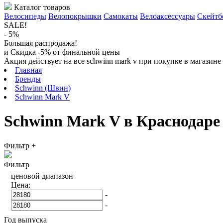
Каталог товаров
Велосипеды
Велопокрышки
Самокаты
Велоаксессуары
Скейтб
SALE!
- 5%
Большая распродажа!
и Скидка -5% от финальной цены
Акция действует на все schwinn mark v при покупке в магазине
Главная
Бренды
Schwinn (Швин)
Schwinn Mark V
Schwinn Mark V в Краснодаре
Фильтр
+
Фильтр
ценовой диапазон
Цена:
-
-
Год выпуска