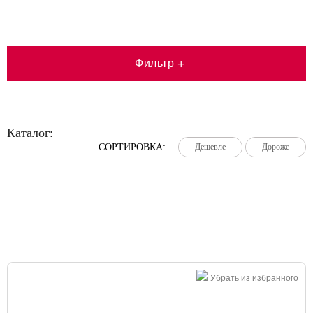
Фильтр
+
Каталог:
СОРТИРОВКА:
Дешевле
Дешевле
Дешевле
Дороже
Дороже
Дороже
Большая распродажа!
Убрать из избранного