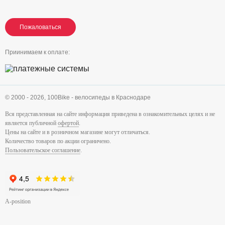
Пожаловаться
Пожаловаться
Пожаловаться
Приинимаем к оплате:
© 2000 - 2026,
100Bike - велосипеды в Краснодаре
Вся представленная на сайте информация приведена в ознакомительных целях и не
является публичной
офертой
.
Цены на сайте и в розничном магазине могут отличаться.
Количество товаров по акции ограничено.
Пользовательское соглашение
.
A-position