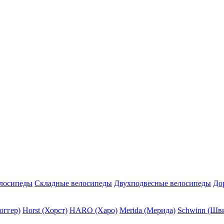
елосипеды
Складные велосипеды
Двухподвесные велосипеды
До
оггер)
Horst (Хорст)
HARO (Харо)
Merida (Мерида)
Schwinn (Шв