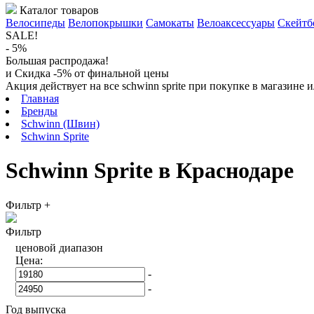
Каталог товаров
Велосипеды
Велопокрышки
Самокаты
Велоаксессуары
Скейтб
SALE!
- 5%
Большая распродажа!
и Скидка -5% от финальной цены
Акция действует на все schwinn sprite при покупке в магазине
Главная
Бренды
Schwinn (Швин)
Schwinn Sprite
Schwinn Sprite в Краснодаре
Фильтр
+
Фильтр
ценовой диапазон
Цена:
-
-
Год выпуска