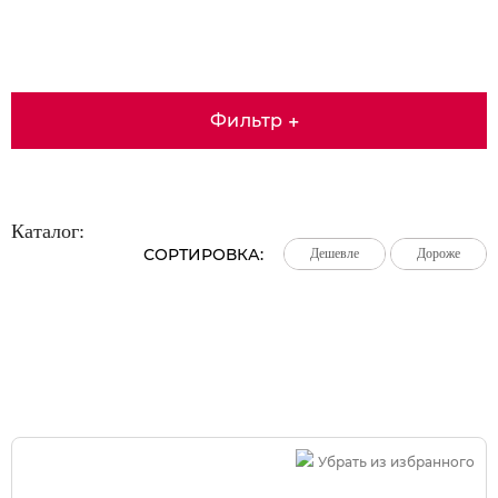
Фильтр
+
Каталог:
СОРТИРОВКА:
Дешевле
Дешевле
Дешевле
Дороже
Дороже
Дороже
Большая распродажа!
Убрать из избранного