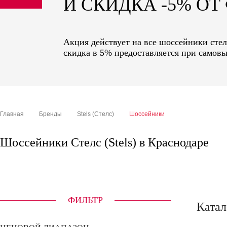
И СКИДКА -5% О
sale
special price
Акция действует на все шоссейники стелс
скидка в 5% предоставляется при самовы
Главная
Бренды
Stels (Стелс)
Шоссейники
Шоссейники Стелс (Stels) в Краснодаре
ФИЛЬТР
Катал