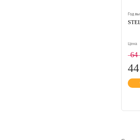
Год вы
STEL
Цена
64
44