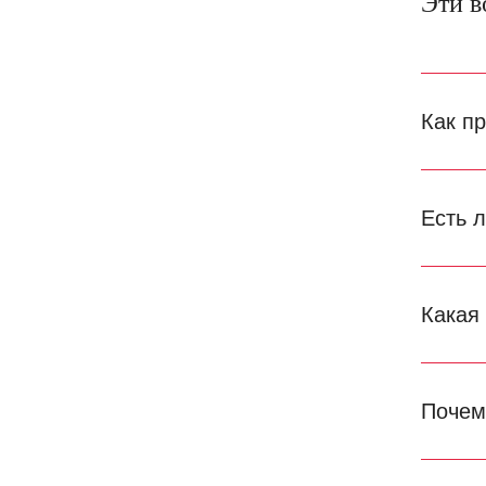
Эти в
Как п
Есть 
Какая
Почем