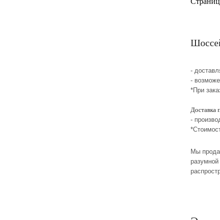
Страниц
Шоссей
- достав
- возмож
*При зака
Доставка 
- произво
*Стоимос
Мы прода
разумной 
распрост