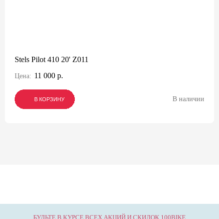
Stels Pilot 410 20' Z011
11 000 р.
Цена:
В наличии
В КОРЗИНУ
В КОРЗИНУ
В КОРЗИНУ
БУДЬТЕ В КУРСЕ ВСЕХ АКЦИЙ И СКИДОК 100BIKE