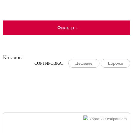
Фильтр
+
Каталог:
СОРТИРОВКА:
Дешевле
Дешевле
Дешевле
Дороже
Дороже
Дороже
Большая распродажа!
Убрать из избранного