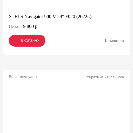
STELS Navigator 900 V 29" F020 (2022г.)
19 800 р.
Цена:
В наличии
В КОРЗИНУ
В КОРЗИНУ
В КОРЗИНУ
Велоаксессуары
Убрать из избранного