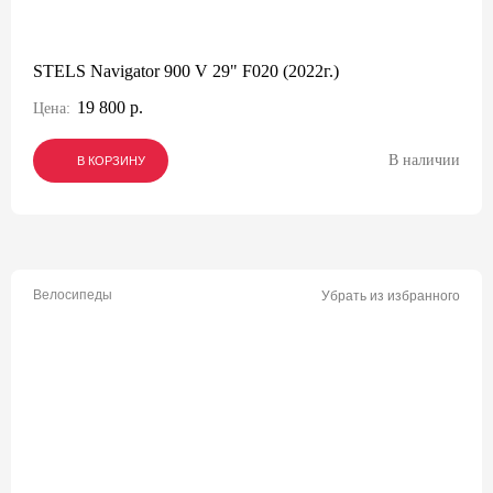
STELS Navigator 900 V 29" F020 (2022г.)
19 800 р.
Цена:
В наличии
В КОРЗИНУ
В КОРЗИНУ
В КОРЗИНУ
Велосипеды
Убрать из избранного