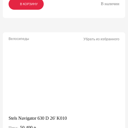
В наличии
В КОРЗИНУ
В КОРЗИНУ
В КОРЗИНУ
Велосипеды
Убрать из избранного
Stels Navigator 630 D 26' K010
50 400 р.
Цена: