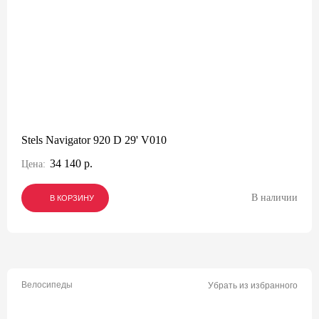
Stels Navigator 920 D 29' V010
34 140 р.
Цена:
В наличии
В КОРЗИНУ
В КОРЗИНУ
В КОРЗИНУ
Велосипеды
Убрать из избранного