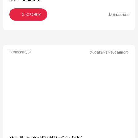
В наличии
В КОРЗИНУ
В КОРЗИНУ
В КОРЗИНУ
Велосипеды
Убрать из избранного
Stels Navigator 900 MD 29' ( 2020г.)