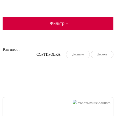
Фильтр
+
Каталог:
СОРТИРОВКА:
Дешевле
Дешевле
Дешевле
Дороже
Дороже
Дороже
Большая распродажа!
Убрать из избранного