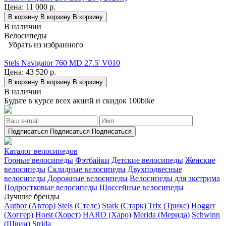
Цена:
11 000 р.
В корзину
В корзину
В корзину
В наличии
Велосипеды
Убрать из избранного
Stels Navigator 760 MD 27.5' V010
Цена:
43 520 р.
В корзину
В корзину
В корзину
В наличии
Будьте в курсе всех акций и скидок 100bike
Подписаться
Подписаться
Подписаться
Каталог велосипедов
Горные велосипеды
Фэтбайки
Детские велосипеды
Женские
велосипеды
Складные велосипеды
Двухподвесные
велосипеды
Дорожные велосипеды
Велосипеды для экстрима
Подростковые велосипеды
Шоссейные велосипеды
Лучшие бренды
Author (Автор)
Stels (Стелс)
Stark (Старк)
Trix (Трикс)
Hogger
(Хоггер)
Horst (Хорст)
HARO (Харо)
Merida (Мерида)
Schwinn
(Швин)
Strida