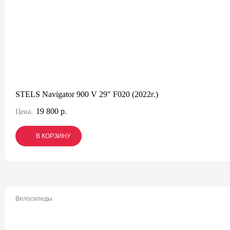
STELS Navigator 900 V 29" F020 (2022г.)
19 800 р.
Цена:
В КОРЗИНУ
В КОРЗИНУ
В КОРЗИНУ
Велосипеды