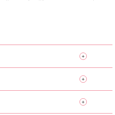
+
+
+