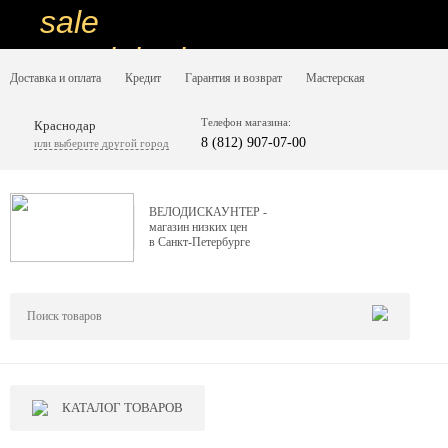
sale
special price
Доставка и оплата
Кредит
Гарантия и возврат
Мастерская
sale
ну очень
Телефон магазина:
Краснодар
8 (812) 907-07-00
или выберите другой город
низкие цены
вот дешево
ВЕЛОДИСКАУНТЕР -
магазин низких цен
sale
в Санкт-Петербурге
special price
sale
дешевле уже не будет
sale
КАТАЛОГ ТОВАРОВ
надо брать