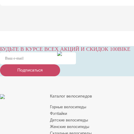
БУДЬТЕ В КУРСЕ ВСЕХ АКЦИЙ И СКИДОК 100BIKE
Подписаться
Подписаться
Подписаться
Каталог велосипедов
Горные велосипеды
Фэтбайки
Детские велосипеды
Женские велосипеды
Складные велосипеды