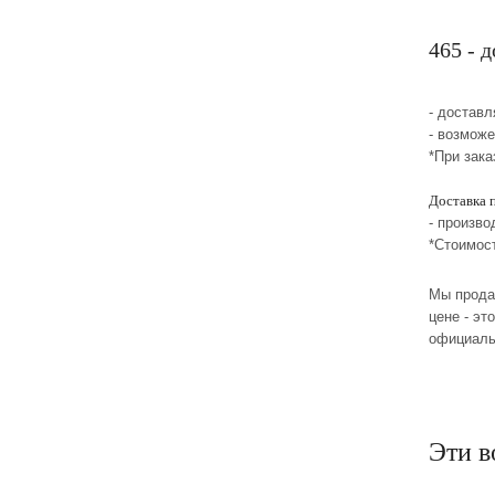
465 - 
- достав
- возмож
*При зака
Доставка 
- произво
*Стоимос
Мы прода
цене - эт
официаль
Эти в