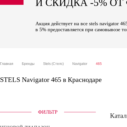
И СКИДКА -5% О
sale
special price
Акция действует на все stels navigator 
в 5% предоставляется при самовывозе то
Главная
Бренды
Stels (Стелс)
Navigator
465
STELS Navigator 465 в Краснодаре
ФИЛЬТР
Катал