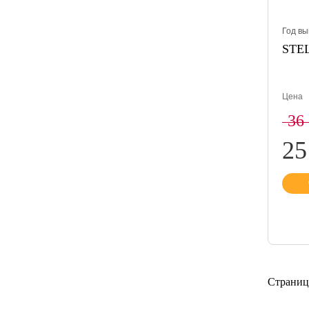
Год вы
STEL
Цена
36
25
Страниц