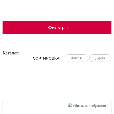
Фильтр
+
Каталог:
СОРТИРОВКА:
Дешевле
Дешевле
Дешевле
Дороже
Дороже
Дороже
Большая распродажа!
Убрать из избранного