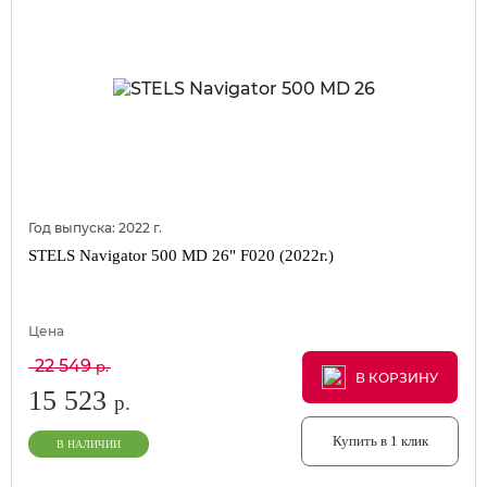
Год выпуска:
2022
г.
STELS Navigator 500 MD 26" F020 (2022г.)
Цена
22 549
р.
В КОРЗИНУ
В КОРЗИНУ
В КОРЗИНУ
15 523
р.
Купить в 1 клик
В НАЛИЧИИ