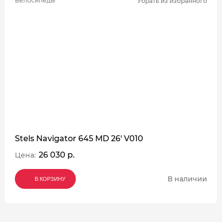
Велосипеды
Убрать из избранного
Stels Navigator 645 MD 26' V010
26 030 р.
Цена:
В наличии
В КОРЗИНУ
В КОРЗИНУ
В КОРЗИНУ