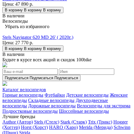
Цена:
47 890 р.
В корзину
В корзину
В корзину
В наличии
Велосипеды
Убрать из избранного
Stels Navigator 620 MD 26' ( 2020г.)
Цена:
27 770 р.
В корзину
В корзину
В корзину
В наличии
Будьте в курсе всех акций и скидок 100bike
Подписаться
Подписаться
Подписаться
Каталог велосипедов
Горные велосипеды
Фэтбайки
Детские велосипеды
Женские
велосипеды
Складные велосипеды
Двухподвесные
велосипеды
Дорожные велосипеды
Велосипеды для экстрима
Подростковые велосипеды
Шоссейные велосипеды
Лучшие бренды
Author (Автор)
Stels (Стелс)
Stark (Старк)
Trix (Трикс)
Hogger
(Хоггер)
Horst (Хорст)
HARO (Харо)
Merida (Мерида)
Schwinn
(Швин)
Strida