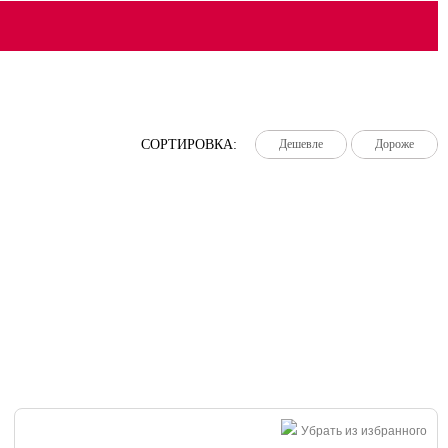
СОРТИРОВКА:
Дешевле
Дешевле
Дешевле
Дороже
Дороже
Дороже
Убрать из избранного