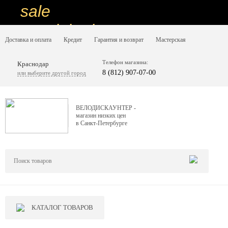
sale
special price
Доставка и оплата
Кредит
Гарантия и возврат
Мастерская
sale
ну очень
Телефон магазина:
Краснодар
8 (812) 907-07-00
или выберите другой город
низкие цены
вот дешево
ВЕЛОДИСКАУНТЕР -
магазин низких цен
sale
в Санкт-Петербурге
special price
sale
дешевле уже не будет
sale
КАТАЛОГ ТОВАРОВ
надо брать