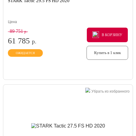
STARK Tactic 29.5 FS HD 2020
Цена
89 751
р.
В КОРЗИНУ
В КОРЗИНУ
В КОРЗИНУ
61 785
р.
Купить в 1 клик
ОЖИДАЕТСЯ
Убрать из избранного