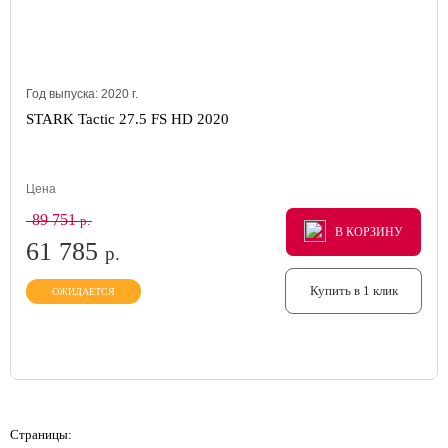
Год выпуска:
2020
г.
STARK Tactic 27.5 FS HD 2020
Цена
89 751
р.
В КОРЗИНУ
В КОРЗИНУ
В КОРЗИНУ
61 785
р.
Купить в 1 клик
ОЖИДАЕТСЯ
Страницы: