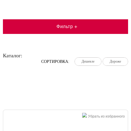
Фильтр
+
Каталог:
СОРТИРОВКА:
Дешевле
Дешевле
Дешевле
Дороже
Дороже
Дороже
Большая распродажа!
Убрать из избранного