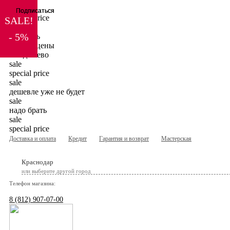
sale
Подписаться
Подписаться
special price
SALE!
sale
- 5%
ну очень
низкие цены
вот дешево
sale
special price
sale
дешевле уже не будет
sale
надо брать
sale
special price
Доставка и оплата
Кредит
Гарантия и возврат
Мастерская
Краснодар
или выберите другой город
Телефон магазина:
8 (812) 907-07-00