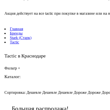
Акция действует на все tactic при покупке в магазине или на
Главная
Бренды
Stark (Старк)
Tactic
Tactic в Краснодаре
Фильтр
+
Каталог:
В корзину
В корзину
В корзину
В корзину
Сортировка:
Дешевле
Дешевле
Дешевле
Дороже
Дороже
Дор
Большая распродажа!