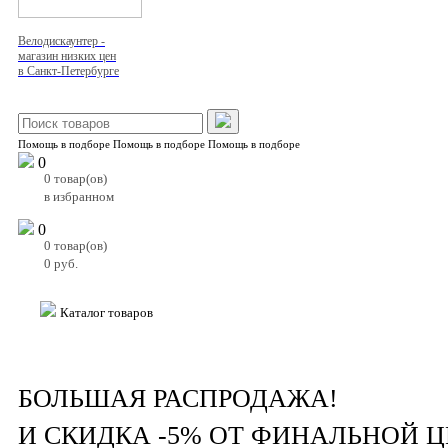
Велодискаунтер -
магазин низких цен
в Санкт-Петербурге
Помощь в подборе
Помощь в подборе
Помощь в подборе
0
0
товар(ов)
в избранном
0
0
товар(ов)
0
руб.
Каталог товаров
БОЛЬШАЯ РАСПРОДАЖА!
И СКИДКА -5% ОТ ФИНАЛЬНОЙ 