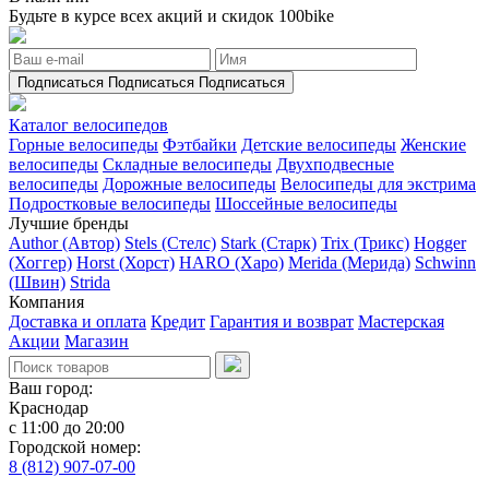
Будьте в курсе всех акций и скидок 100bike
Подписаться
Подписаться
Подписаться
Каталог велосипедов
Горные велосипеды
Фэтбайки
Детские велосипеды
Женские
велосипеды
Складные велосипеды
Двухподвесные
велосипеды
Дорожные велосипеды
Велосипеды для экстрима
Подростковые велосипеды
Шоссейные велосипеды
Лучшие бренды
Author (Автор)
Stels (Стелс)
Stark (Старк)
Trix (Трикс)
Hogger
(Хоггер)
Horst (Хорст)
HARO (Харо)
Merida (Мерида)
Schwinn
(Швин)
Strida
Компания
Доставка и оплата
Кредит
Гарантия и возврат
Мастерская
Акции
Магазин
Ваш город:
Краснодар
с 11:00 до 20:00
Городской номер:
8 (812) 907-07-00