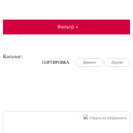
Фильтр
+
Каталог:
СОРТИРОВКА:
Дешевле
Дешевле
Дешевле
Дороже
Дороже
Дороже
Большая распродажа!
Убрать из избранного