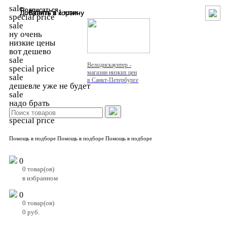
sale
Подписаться
Подписаться
Добавить в корзину
Добавить в корзину
Купить в 1 клик
Купить в 1 клик
special price
sale
ну очень
низкие цены
вот дешево
sale
Велодискаунтер -
special price
магазин низких цен
sale
в Санкт-Петербурге
дешевле уже не будет
sale
надо брать
sale
special price
Помощь в подборе
Помощь в подборе
Помощь в подборе
0
0
товар(ов)
в избранном
0
0
товар(ов)
0
руб.