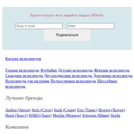
Будьте в курсе всех акций и скидок 100bike
Подписаться
Каталог велосипедов
Горные велосипеды
Фэтбайки
Детские велосипеды
Женские велосипеды
Складные велосипеды
Двухподвесные велосипеды
Дорожные велосипеды
Велосипеды для экстрима
Подростковые велосипеды
Шоссейные
велосипеды
Лучшие бренды
Author (Автор)
Stels (Стелс)
Stark (Старк)
Trix (Трикс)
Hogger (Хоггер)
Horst (Хорст)
HARO (Харо)
Merida (Мерида)
Schwinn (Швин)
Strida
Компания