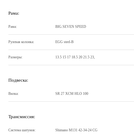
Рама:
Рама:
BIG.SEVEN SPEED
Рулевая колонка:
EGG steel-B
Размеры:
13.5 15 17 18.5 20 21.5 23
,
Подвеска:
Вилка:
SR 27 XCM HLO 100
Трансмиссия:
Система шатунов:
Shimano M131 42-34-24 CG