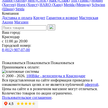
Author (Автор)
Stels (Стелс)
Stark (Старк)
Trix (Трикс)
Hogger
(Хоггер)
Horst (Хорст)
HARO (Харо)
Merida (Мерида)
Schwinn
(Швин)
Strida
Компания
Доставка и оплата
Кредит
Гарантия и возврат
Мастерская
Акции
Магазин
Ваш город:
Краснодар
с 11:00 до 20:00
Городской номер:
8 (812) 907-07-00
Пожаловаться
Пожаловаться
Пожаловаться
Приинимаем к оплате:
© 2000 - 2026,
100Bike - велосипеды в Краснодаре
Вся представленная на сайте информация приведена в
ознакомительных целях и не является публичной
офертой
.
Цены на сайте и в розничном магазине могут отличаться.
Количество товаров по акции ограничено.
Пользовательское соглашение
.