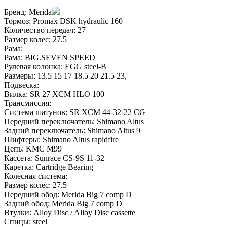
Бренд:
Merida
Тормоз:
Promax DSK hydraulic 160
Количество передач:
27
Размер колес:
27.5
Рама:
Рама:
BIG.SEVEN SPEED
Рулевая колонка:
EGG steel-B
Размеры:
13.5 15 17 18.5 20 21.5 23
,
Подвеска:
Вилка:
SR 27 XCM HLO 100
Трансмиссия:
Система шатунов:
SR XCM 44-32-22 CG
Передний переключатель:
Shimano Altus
Задний переключатель:
Shimano Altus 9
Шифтеры:
Shimano Altus rapidfire
Цепь:
KMC M99
Кассета:
Sunrace CS-9S 11-32
Каретка:
Cartridge Bearing
Колесная система:
Размер колес:
27.5
Передний обод:
Merida Big 7 comp D
Задний обод:
Merida Big 7 comp D
Втулки:
Alloy Disc / Alloy Disc cassette
Спицы:
steel