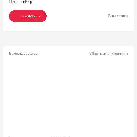
630 р.
Цена:
В наличии
В КОРЗИНУ
В КОРЗИНУ
В КОРЗИНУ
Велоаксессуары
Убрать из избранного