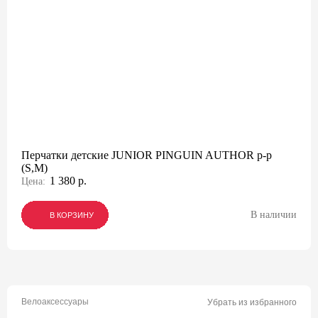
Перчатки детские JUNIOR PINGUIN AUTHOR p-p
(S,M)
1 380 р.
Цена:
В наличии
В КОРЗИНУ
В КОРЗИНУ
В КОРЗИНУ
Велоаксессуары
Убрать из избранного