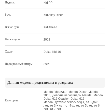
Педали:
Kid PP
Руль:
Kid Alloy Riser
Вынос руля:
Kid Ahead
Год выпуска:
2013
Седло:
Dakar Kid 16
Подседельный штырь:
Steel
Данная модель представлена в разделах:
Merida (Мерида)
,
Merida Dakar
,
Merida
2013
,
Детские велосипеды Merida
,
Merida
Dakar 616 Coaster
,
Dakar 616
Категории:
Merida
,
Детские велосипеды
,
от 3 до 8
лет
,
от 3-х лет
,
от 4-х лет
,
от 5 лет
,
от 6
лет
,
от 7 лет