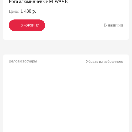
Рога алюминиевые M-WAVE
1 430 р.
Цена:
В наличии
В КОРЗИНУ
В КОРЗИНУ
В КОРЗИНУ
Велоаксессуары
Убрать из избранного