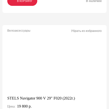
В наличии
В КОРЗИНУ
В КОРЗИНУ
В КОРЗИНУ
Велоаксессуары
Убрать из избранного
STELS Navigator 900 V 29" F020 (2022г.)
19 800 р.
Цена: