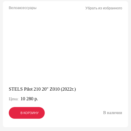
Велоаксессуары
Убрать из избранного
STELS Pilot 210 20" Z010 (2022г.)
10 280 р.
Цена:
В наличии
В КОРЗИНУ
В КОРЗИНУ
В КОРЗИНУ