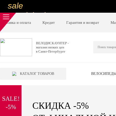
sale
special price
sale
Доставка и оплата
Кредит
Гарантия и возврат
Ма
ну очень
низкие цены
ВЕЛОДИСКАУНТЕР -
магазин низких цен
вот дешево
в Санкт-Петербурге
sale
special price
КАТАЛОГ ТОВАРОВ
ВЕЛОСИПЕД
sale
дешевле уже не будет
SALE!
sale
СКИДКА -5%
-5%
надо брать