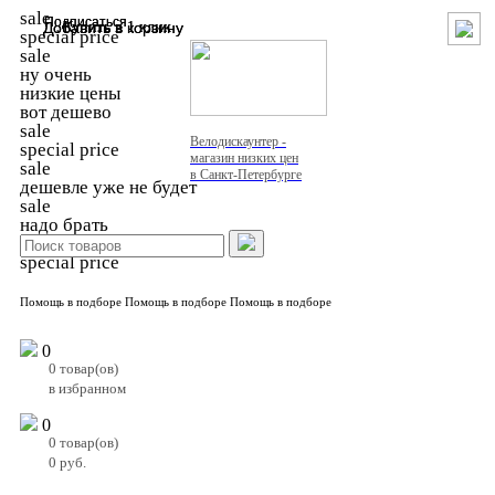
sale
Подписаться
Подписаться
Добавить в корзину
Добавить в корзину
Купить в 1 клик
Купить в 1 клик
special price
sale
ну очень
низкие цены
вот дешево
sale
Велодискаунтер -
special price
магазин низких цен
sale
в Санкт-Петербурге
дешевле уже не будет
sale
надо брать
sale
special price
Помощь в подборе
Помощь в подборе
Помощь в подборе
0
0
товар(ов)
в избранном
0
0
товар(ов)
0
руб.