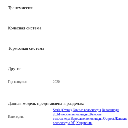
Трансмиссия:
Колесная система:
Тормозная система
Другие
Год выпуска:
2020
Данная модель представлена в разделах:
Stark (Старк)
,
Горные велосипеды
,
Велосипеды
26
,
Мужские велосипеды
,
Женские
Категории:
велосипеды
,
Взрослые велосипеды
,
Outpost
,
Женские
велосипеды 26"
,
Хардтейлы
,