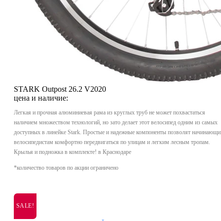
STARK Outpost 26.2 V2020
цена и наличие:
Легкая и прочная алюминиевая рама из круглых труб не может похвастаться
наличием множеством технологий, но зато делает этот велосипед одним из самых
доступных в линейке Stark. Простые и надежные компоненты позволят начинающ
велосипедистам комфортно передвигаться по улицам и легким лесным тропам.
Крылья и подножка в комплекте! в Краснодаре
*количество товаров по акции ограничено
SALE!