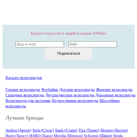
Будьте в курсе всех акций и скидок 100bike
Подписаться
Каталог велосипедов
Горные велосипеды
Фэтбайки
Детские велосипеды
Женские велосипеды
Складные велосипеды
Двухподвесные велосипеды
Дорожные велосипеды
Велосипеды для экстрима
Подростковые велосипеды
Шоссейные
велосипеды
Лучшие бренды
Author (Автор)
Stels (Стелс)
Stark (Старк)
Trix (Трикс)
Hogger (Хоггер)
Horst (Хорст)
HARO (Харо)
Merida (Мерида)
Schwinn (Швин)
Strida