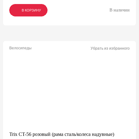
В наличии
В КОРЗИНУ
В КОРЗИНУ
В КОРЗИНУ
Велосипеды
Убрать из избранного
Trix CT-56 розовый (рама сталь/колеса надувные)