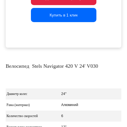
Купить в 1 клик
Купить в 1 клик
Купить в 1 клик
Велосипед Stels Navigator 420 V 24' V030
Диаметр колес
24"
Рама (материал)
Алюминий
Количество скоростей
6