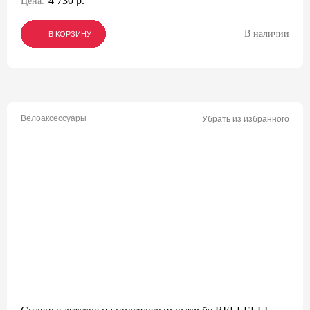
4 730 р.
Цена:
В наличии
В КОРЗИНУ
В КОРЗИНУ
В КОРЗИНУ
Велоаксессуары
Убрать из избранного