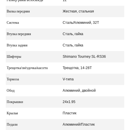
Размер рамы велосипеда
12"
Вилка передняя
Жесткая, стальная
Система
Сталь/Алюминий, 32T
Втулка передняя
Сталь, гайка
Втулка задняя
Сталь, гайка
Шифтеры
Shimano Tourney SL-RS36
Трещотка/звёздочка/кассета
Трещотка, 14-28T
Тормоза
V-типа
Обод
Алюминий, двойной
Покрышки
24x1.95
Крылья
Пластик
Педали
Алюминий/Пластик