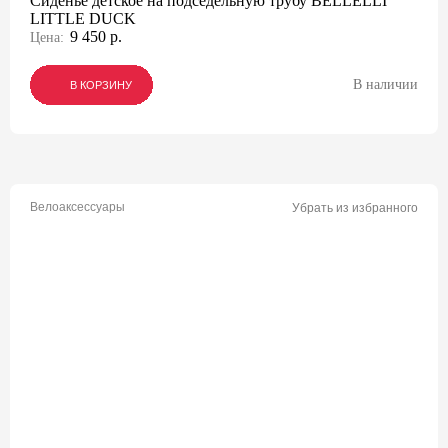
Сиденье детское на подседельную трубу BELLELLI
LITTLE DUCK
9 450 р.
Цена:
В наличии
В КОРЗИНУ
В КОРЗИНУ
В КОРЗИНУ
Велоаксессуары
Убрать из избранного