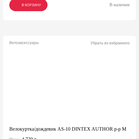
В наличии
В КОРЗИНУ
В КОРЗИНУ
В КОРЗИНУ
Велоаксессуары
Убрать из избранного
Велокуртка/дождевик AS-10 DINTEX AUTHOR р-р M