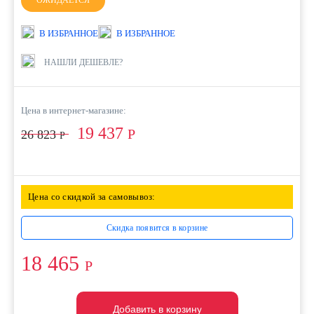
ОЖИДАЕТСЯ
В ИЗБРАННОЕ
В ИЗБРАННОЕ
НАШЛИ ДЕШЕВЛЕ?
Цена в интернет-магазине:
19 437
Р
26 823
Р
Цена со скидкой за самовывоз:
Скидка появится в корзине
18 465
Р
Добавить в корзину
Добавить в корзину
Добавить в корзину