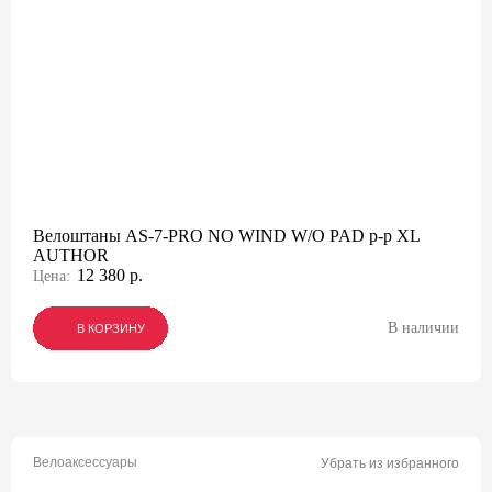
Велоштаны AS-7-PRO NO WIND W/O PAD р-р XL
AUTHOR
12 380 р.
Цена:
В наличии
В КОРЗИНУ
В КОРЗИНУ
В КОРЗИНУ
Велоаксессуары
Убрать из избранного