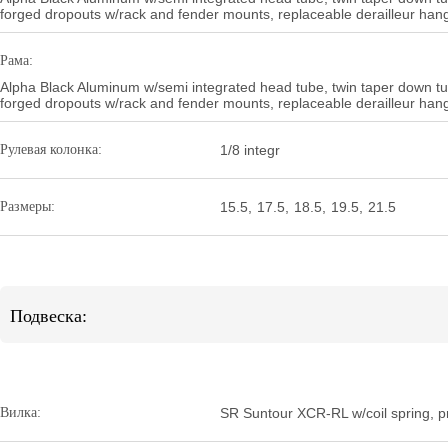
forged dropouts w/rack and fender mounts, replaceable derailleur han
Рама:
Alpha Black Aluminum w/semi integrated head tube, twin taper down tu
forged dropouts w/rack and fender mounts, replaceable derailleur han
Рулевая колонка:
1/8 integr
Размеры:
15.5
,
17.5
,
18.5
,
19.5
,
21.5
Подвеска:
Вилка:
SR Suntour XCR-RL w/coil spring, 