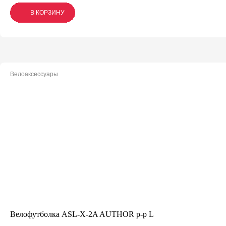
В КОРЗИНУ
В КОРЗИНУ
В КОРЗИНУ
Велоаксессуары
Велофутболка ASL-X-2A AUTHOR р-р L