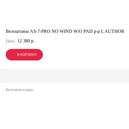
Велоштаны AS-7-PRO NO WIND W/O PAD р-р L AUTHOR
12 380 р.
Цена:
В КОРЗИНУ
В КОРЗИНУ
В КОРЗИНУ
Велоаксессуары