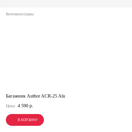
Велоаксессуары
Багажник Author ACR-25 Alu
4 590 р.
Цена:
В КОРЗИНУ
В КОРЗИНУ
В КОРЗИНУ