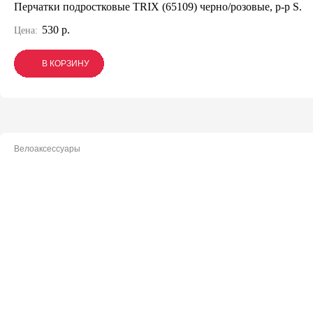
Перчатки подростковые TRIX (65109) черно/розовые, р-р S.
530 р.
Цена:
В КОРЗИНУ
В КОРЗИНУ
В КОРЗИНУ
Велоаксессуары