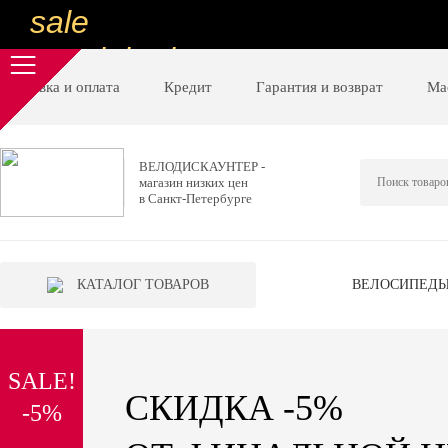
sale
special price
sale
Доставка и оплата
Кредит
Гарантия и возврат
Ма
ну очень
низкие цены
ВЕЛОДИСКАУНТЕР -
магазин низких цен
вот дешево
в Санкт-Петербурге
sale
special price
КАТАЛОГ ТОВАРОВ
ВЕЛОСИПЕД
sale
дешевле уже не будет
SALE!
sale
СКИДКА -5%
-5%
надо брать