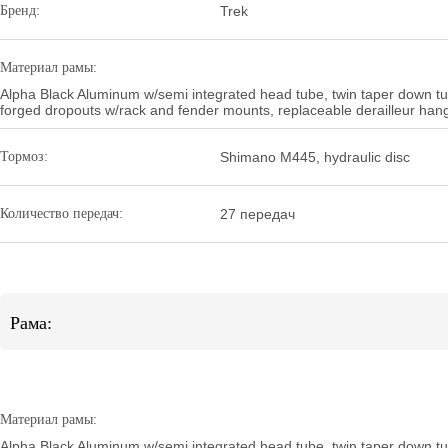
Бренд:
Trek
Материал рамы:
Alpha Black Aluminum w/semi integrated head tube, twin taper down tu
forged dropouts w/rack and fender mounts, replaceable derailleur han
Тормоз:
Shimano M445, hydraulic disc
Количество передач:
27 передач
Рама:
Материал рамы:
Alpha Black Aluminum w/semi integrated head tube, twin taper down tu