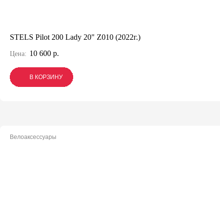
STELS Pilot 200 Lady 20" Z010 (2022г.)
10 600 р.
Цена:
В КОРЗИНУ
В КОРЗИНУ
В КОРЗИНУ
Велоаксессуары