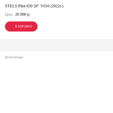
STELS Pilot 650 20" V010 (2022г.)
26 000 р.
Цена:
В КОРЗИНУ
В КОРЗИНУ
В КОРЗИНУ
Велосипеды