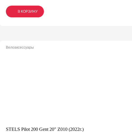
В КОРЗИНУ
В КОРЗИНУ
В КОРЗИНУ
Велоаксессуары
STELS Pilot 200 Gent 20" Z010 (2022г.)