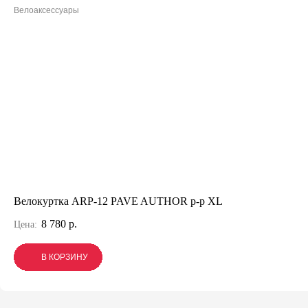
Велоаксессуары
Велокуртка ARP-12 PAVE AUTHOR р-р XL
8 780 р.
Цена:
В КОРЗИНУ
В КОРЗИНУ
В КОРЗИНУ