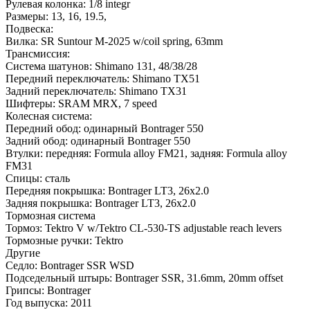
Рулевая колонка:
1/8 integr
Размеры:
13
,
16
,
19.5
,
Подвеска:
Вилка:
SR Suntour M-2025 w/coil spring, 63mm
Трансмиссия:
Система шатунов:
Shimano 131, 48/38/28
Передний переключатель:
Shimano TX51
Задний переключатель:
Shimano TX31
Шифтеры:
SRAM MRX, 7 speed
Колесная система:
Передний обод:
одинарный Bontrager 550
Задний обод:
одинарный Bontrager 550
Втулки:
передняя: Formula alloy FM21, задняя: Formula alloy
FM31
Спицы:
сталь
Передняя покрышка:
Bontrager LT3, 26x2.0
Задняя покрышка:
Bontrager LT3, 26x2.0
Тормозная система
Тормоз:
Tektro V w/Tektro CL-530-TS adjustable reach levers
Тормозные ручки:
Tektro
Другие
Седло:
Bontrager SSR WSD
Подседельный штырь:
Bontrager SSR, 31.6mm, 20mm offset
Грипсы:
Bontrager
Год выпуска:
2011