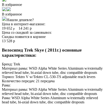
В избранное
В избранное
Нашли дешевле?
Цена в интернет-магазине:
19 652
14 241
р
р
Цена со скидкой за самовывоз:
Скидка появится в корзине
13 528
р
Велосипед Trek Skye ( 2011г.) основные
характеристики:
Бренд:
Trek
Материал рамы:
WSD Alpha White Series Aluminum w/externally
relieved head tube, bi-axial down tube, disc compatible dropouts
Тормоз:
Tektro V w/Tektro CL-530-TS adjustable reach levers
Количество передач:
21 передача
Рама:
Материал рамы:
WSD Alpha White Series Aluminum w/externally
relieved head tube, bi-axial down tube, disc compatible dropouts
Рама:
WSD Alpha White Series Aluminum w/externally relieved
head tube, bi-axial down tube, disc compatible dropouts