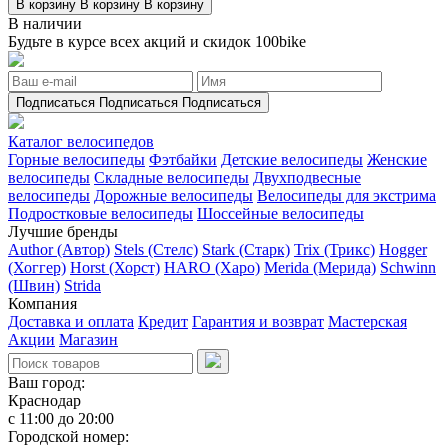
В корзину
В корзину
В корзину
В наличии
Будьте в курсе всех акций и скидок 100bike
Подписаться
Подписаться
Подписаться
Каталог велосипедов
Горные велосипеды
Фэтбайки
Детские велосипеды
Женские
велосипеды
Складные велосипеды
Двухподвесные
велосипеды
Дорожные велосипеды
Велосипеды для экстрима
Подростковые велосипеды
Шоссейные велосипеды
Лучшие бренды
Author (Автор)
Stels (Стелс)
Stark (Старк)
Trix (Трикс)
Hogger
(Хоггер)
Horst (Хорст)
HARO (Харо)
Merida (Мерида)
Schwinn
(Швин)
Strida
Компания
Доставка и оплата
Кредит
Гарантия и возврат
Мастерская
Акции
Магазин
Ваш город:
Краснодар
с 11:00 до 20:00
Городской номер: